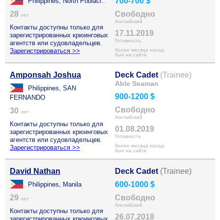
700-700 $
Philippines, North Poblaci..
28
Свободно
лет
Английский
Контакты доступны только для
17.11.2019
зарегистрированных крюинговых
Готовность
агентств или судовладельцев.
Зарегистрироваться >>
более месяца назад
был на сайте
Amponsah Joshua
Deck Cadet
(Trainee)
Able Seaman
Philippines, SAN
900-1200 $
FERNANDO
Свободно
30
лет
Английский
Контакты доступны только для
01.08.2019
зарегистрированных крюинговых
Готовность
агентств или судовладельцев.
более месяца назад
Зарегистрироваться >>
был на сайте
David Nathan
Deck Cadet
(Trainee)
600-1000 $
Philippines, Manila
29
Свободно
лет
Английский
Контакты доступны только для
26.07.2018
зарегистрированных крюинговых