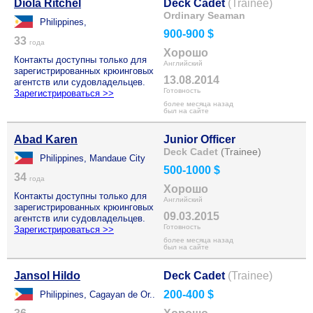
Diola Ritchel
Deck Cadet
(Trainee)
Ordinary Seaman
Philippines,
900-900 $
33
года
Хорошо
Контакты доступны только для
Английский
зарегистрированных крюинговых
13.08.2014
агентств или судовладельцев.
Готовность
Зарегистрироваться >>
более месяца назад
был на сайте
Abad Karen
Junior Officer
Deck Cadet
(Trainee)
Philippines, Mandaue City
500-1000 $
34
года
Хорошо
Контакты доступны только для
Английский
зарегистрированных крюинговых
09.03.2015
агентств или судовладельцев.
Готовность
Зарегистрироваться >>
более месяца назад
был на сайте
Jansol Hildo
Deck Cadet
(Trainee)
200-400 $
Philippines, Cagayan de Or..