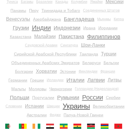
Мексики
Туниса
Багамы
Бразилии
Канады
Колумбии
Ямайки
Панамы
Перу
Тринидада и Тобаго
Соединенных Штатов
Бангладеша
Венесуэлы
Азербайджана
Мьянмы
Кипра
Индии
Грузии
Индонезии
Ирана
Иордании
Филиппинов
Пакистана
Малайзии
Казахстана
Шри-Ланки
Саудовской Аравии
Сингапура
Турции
Сирийской Арабской Республики
Таиланда
Объединенных Арабских Эмиратов
Беларуси
Бельгии
Хорватии
Болгарии
Эстонии
Финляндии
Франции
Италии
Латвии
Литвы
Германии
Греции
Ирландии
Мальты
Молдовы
Черногории
Голландии (Нидерландов)
России
Польши
Румынии
Португалии
Сербии
Украины
Испании
Великобритании
Словении
Швеции
Австралии
Папуа-Новой Гвинеи
Фиджи