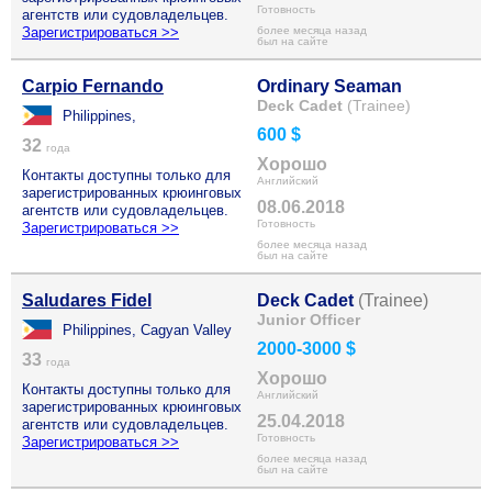
Готовность
агентств или судовладельцев.
Зарегистрироваться >>
более месяца назад
был на сайте
Carpio Fernando
Ordinary Seaman
Deck Cadet
(Trainee)
Philippines,
600 $
32
года
Хорошо
Контакты доступны только для
Английский
зарегистрированных крюинговых
08.06.2018
агентств или судовладельцев.
Готовность
Зарегистрироваться >>
более месяца назад
был на сайте
Saludares Fidel
Deck Cadet
(Trainee)
Junior Officer
Philippines, Cagyan Valley
2000-3000 $
33
года
Хорошо
Контакты доступны только для
Английский
зарегистрированных крюинговых
25.04.2018
агентств или судовладельцев.
Готовность
Зарегистрироваться >>
более месяца назад
был на сайте