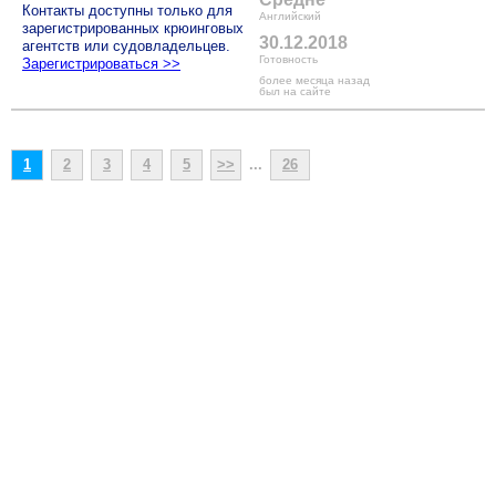
Контакты доступны только для
Английский
зарегистрированных крюинговых
30.12.2018
агентств или судовладельцев.
Готовность
Зарегистрироваться >>
более месяца назад
был на сайте
1
2
3
4
5
>>
...
26