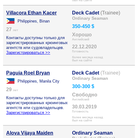
был на сайте
Villacora Ethan Kacer
Deck Cadet
(Trainee)
Ordinary Seaman
Philippines, Binan
350-450 $
27
лет
Хорошо
Контакты доступны только для
Английский
зарегистрированных крюинговых
22.12.2020
агентств или судовладельцев.
Готовность
Зарегистрироваться >>
более месяца назад
был на сайте
Paguia Roel Bryan
Deck Cadet
(Trainee)
Ordinary Seaman
Philippines, Manila City
300-300 $
29
лет
Свободно
Контакты доступны только для
Английский
зарегистрированных крюинговых
30.03.2019
агентств или судовладельцев.
Готовность
Зарегистрироваться >>
более месяца назад
был на сайте
Alova Vijaya Maiden
Ordinary Seaman