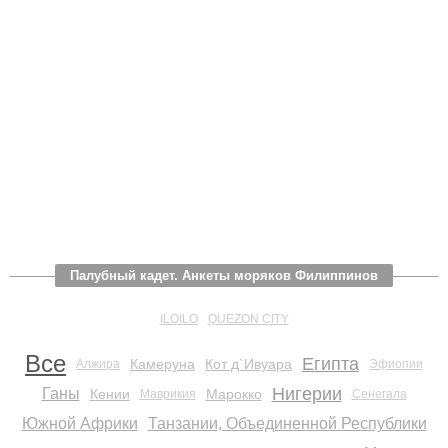
Палубный кадет. Анкеты моряков Филиппинов
ILOILO
QUEZON CITY
Все
Египта
Камеруна
Кот д`Ивуара
Алжира
Эфиопии
Нигерии
Ганы
Кении
Марокко
Маврикия
Сенегала
Южной Африки
Танзании, Объединенной Республики