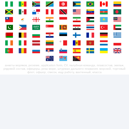
анкеты моряков, резюме, application form, CV, палубная команда, плавсостав, экипаж,
рядовой состав, офицеры, река море, штурман дальнего плавания, морской, торговый
флот, офшор, список, ищу работу, вахтенный, класса