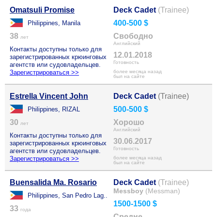
Omatsuli Promise
Deck Cadet
(Trainee)
400-500 $
Philippines, Manila
38
Свободно
лет
Английский
Контакты доступны только для
12.01.2018
зарегистрированных крюинговых
Готовность
агентств или судовладельцев.
Зарегистрироваться >>
более месяца назад
был на сайте
Estrella Vincent John
Deck Cadet
(Trainee)
500-500 $
Philippines, RIZAL
30
Хорошо
лет
Английский
Контакты доступны только для
30.06.2017
зарегистрированных крюинговых
Готовность
агентств или судовладельцев.
Зарегистрироваться >>
более месяца назад
был на сайте
Buensalida Ma. Rosario
Deck Cadet
(Trainee)
Messboy
(Messman)
Philippines, San Pedro Lag..
1500-1500 $
33
года
Средне