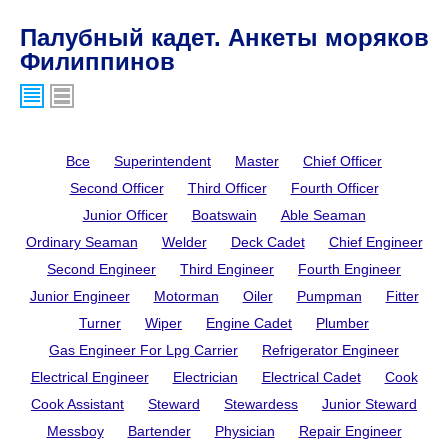
Палубный кадет. Анкеты моряков
Филиппинов
Все
Superintendent
Master
Chief Officer
Second Officer
Third Officer
Fourth Officer
Junior Officer
Boatswain
Able Seaman
Ordinary Seaman
Welder
Deck Cadet
Chief Engineer
Second Engineer
Third Engineer
Fourth Engineer
Junior Engineer
Motorman
Oiler
Pumpman
Fitter
Turner
Wiper
Engine Cadet
Plumber
Gas Engineer For Lpg Carrier
Refrigerator Engineer
Electrical Engineer
Electrician
Electrical Cadet
Cook
Cook Assistant
Steward
Stewardess
Junior Steward
Messboy
Bartender
Physician
Repair Engineer