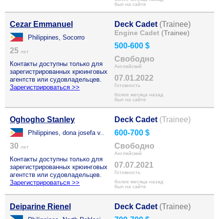
был на сайте
Cezar Emmanuel
Deck Cadet
(Trainee)
Engine Cadet
(Trainee)
Philippines, Socorro
500-600 $
25
лет
Свободно
Контакты доступны только для
Английский
зарегистрированных крюинговых
07.01.2022
агентств или судовладельцев.
Готовность
Зарегистрироваться >>
более месяца назад
был на сайте
Oghogho Stanley
Deck Cadet
(Trainee)
600-700 $
Philippines, dona josefa v..
30
Свободно
лет
Английский
Контакты доступны только для
07.07.2021
зарегистрированных крюинговых
Готовность
агентств или судовладельцев.
Зарегистрироваться >>
более месяца назад
был на сайте
Deiparine Rienel
Deck Cadet
(Trainee)