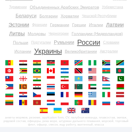
Объединенных Арабских Эмиратов
Туркмении
Узбекистана
Беларуси
Болгарии
Хорватии
Чешской Республики
Эстонии
Латвии
Германии
Греции
Италии
Франции
Литвы
Молдовы
Голландии (Нидерландов)
Черногории
России
Румынии
Польши
Португалии
Словакии
Украины
Испании
Великобритании
Австралии
анкеты моряков, резюме, application form, CV, палубная команда, плавсостав, экипаж,
рядовой состав, офицеры, река море, штурман дальнего плавания, морской, торговый
флот, офшор, список, ищу работу, вахтенный, класса