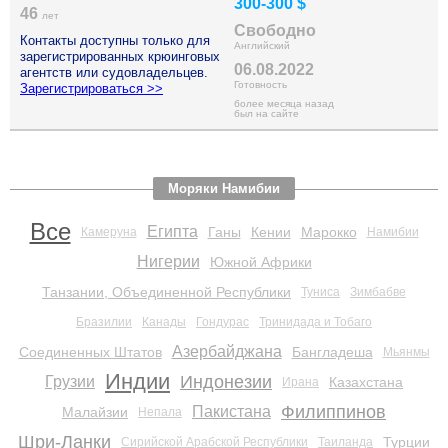
300-300 $
46
лет
Свободно
Контакты доступны только для
Английский
зарегистрированных крюинговых
06.08.2022
агентств или судовладельцев.
Готовность
Зарегистрироваться >>
более месяца назад
был на сайте
Моряки Намибии
Все
Египта
Ганы
Кении
Марокко
Камеруна
Намибии
Нигерии
Южной Африки
Танзании, Объединенной Республики
Туниса
Зимбабве
Бразилии
Канады
Гондурас
Тринидада и Тобаго
Азербайджана
Соединенных Штатов
Бангладеша
Мьянмы
Индии
Индонезии
Грузии
Казахстана
Ирана
Филиппинов
Пакистана
Малайзии
Непала
Шри-Ланки
Турции
Сирийской Арабской Республики
Таиланда