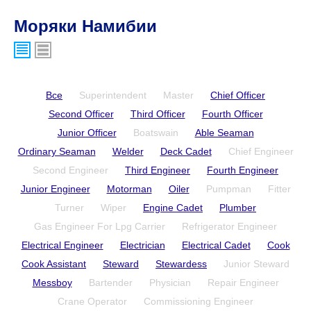
Моряки Намибии
Все
Superintendent
Master
Chief Officer
Second Officer
Third Officer
Fourth Officer
Junior Officer
Boatswain
Able Seaman
Ordinary Seaman
Welder
Deck Cadet
Chief Engineer
Second Engineer
Third Engineer
Fourth Engineer
Junior Engineer
Motorman
Oiler
Pumpman
Fitter
Turner
Wiper
Engine Cadet
Plumber
Gas Engineer For Lpg Carrier
Refrigerator Engineer
Electrical Engineer
Electrician
Electrical Cadet
Cook
Cook Assistant
Steward
Stewardess
Junior Steward
Messboy
Bartender
Physician
Repair Engineer
Crane Operator
Commissioning Engineer