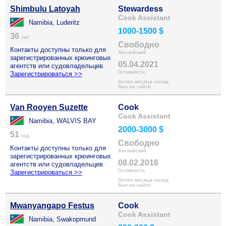
Shimbulu Latoyah
Stewardess
Cook Assistant
Namibia, Luderitz
1000-1500 $
36
лет
Свободно
Контакты доступны только для
Английский
зарегистрированных крюинговых
05.04.2021
агентств или судовладельцев.
Готовность
Зарегистрироваться >>
более месяца назад
был на сайте
Van Rooyen Suzette
Cook
Cook Assistant
Namibia, WALVIS BAY
2000-3000 $
51
год
Свободно
Контакты доступны только для
Английский
зарегистрированных крюинговых
08.02.2016
агентств или судовладельцев.
Готовность
Зарегистрироваться >>
более месяца назад
был на сайте
Mwanyangapo Festus
Cook
Cook Assistant
Namibia, Swakopmund