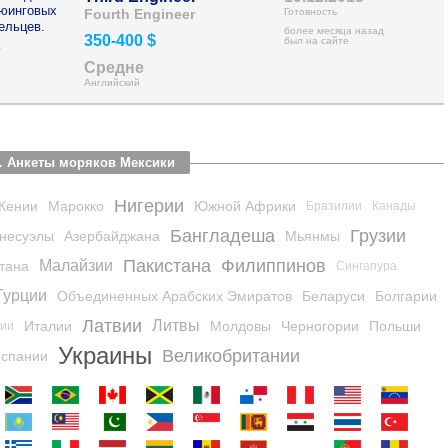
рюинговых
Fourth Engineer
Готовность
ельцев.
более месяца назад
350-400 $
>
был на сайте
Средне
Английский
. Анкеты моряков Мексики
Нигерии
Кении
Марокко
Южной Африки
Бразилии
Канады
Бангладеша
Грузии
несуэлы
Азербайджана
Мьянмы
Пакистана
Филиппинов
Малайзии
тана
Сингапура
Турции
Объединенных Арабских Эмиратов
Беларуси
Болгарии
Латвии
Литвы
Италии
Молдовы
Черногории
Польши
ции
Украины
Великобритании
спании