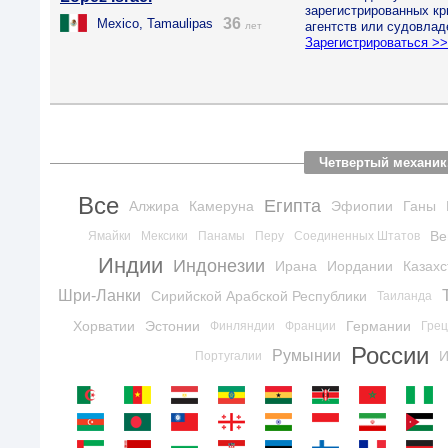
зарегистрированных к
36
Mexico, Tamaulipas
агентств или судовлад
лет
Зарегистрироваться >
Четвертый механик
Все
Египта
Алжира
Камеруна
Эфиопии
Ганы
Ве
Ямайки
Мексики
Панамы
Перу
Соединенных Штатов
Индии
Индонезии
Ирана
Иордании
Казахс
Шри-Ланки
Сирийской Арабской Республики
Таиланда
Хорватии
Эстонии
Германии
Финляндии
Франции
Гре
России
Румынии
И
Португалии