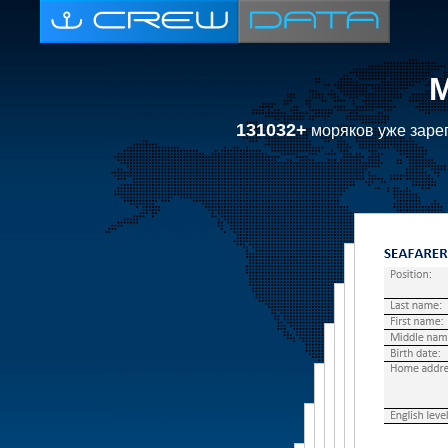
131032+
моряков уже зарег