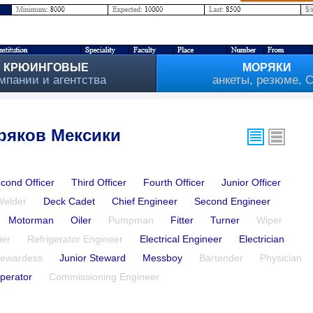
КРЮИНГОВЫЕ
МОРЯКИ
мпании и агентства
анкеты, резюме, 
ряков Мексики
cond Officer
Third Officer
Fourth Officer
Junior Officer
Welder
Deck Cadet
Chief Engineer
Second Engineer
Motorman
Oiler
Pumpman
Fitter
Turner
Wiper
ier
Refrigerator Engineer
Electrical Engineer
Electrician
tewardess
Junior Steward
Messboy
Bartender
Physician
perator
Commissioning Engineer