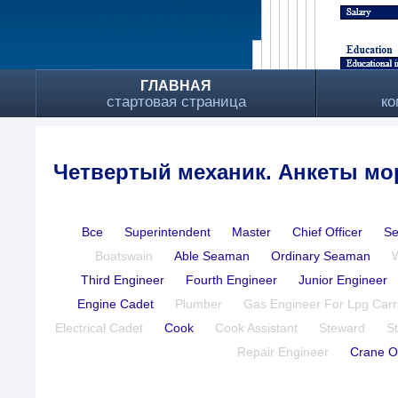
ГЛАВНАЯ
стартовая страница
ко
Четвертый механик. Анкеты мо
Все
Superintendent
Master
Chief Officer
Se
Boatswain
Able Seaman
Ordinary Seaman
Third Engineer
Fourth Engineer
Junior Engineer
Engine Cadet
Plumber
Gas Engineer For Lpg Carr
Electrical Cadet
Cook
Cook Assistant
Steward
S
Repair Engineer
Crane O