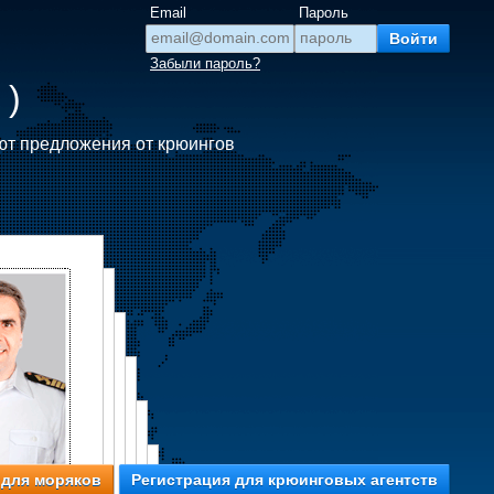
Email
Пароль
Забыли пароль?
 )
ют предложения от крюингов
 для моряков
Регистрация для крюинговых агентств