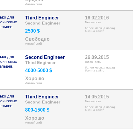
Английский
ько для
Third Engineer
16.02.2016
рюинговых
Second Engineer
Готовность
ельцев.
более месяца назад
2500 $
>
был на сайте
Свободно
Английский
ько для
Second Engineer
26.09.2015
рюинговых
Third Engineer
Готовность
ельцев.
более месяца назад
4000-5000 $
>
был на сайте
Хорошо
Английский
ько для
Third Engineer
14.05.2015
рюинговых
Second Engineer
Готовность
ельцев.
более месяца назад
800-1500 $
>
был на сайте
Хорошо
Английский