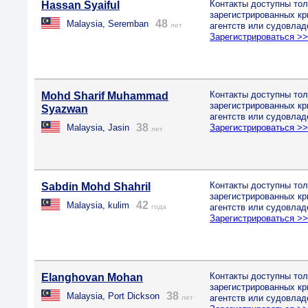
Контакты доступны тол
Hassan Syaiful
зарегистрированных к
48
Malaysia, Seremban
агентств или судовлад
лет
Зарегистрироваться >
Контакты доступны тол
Mohd Sharif Muhammad
зарегистрированных к
Syazwan
агентств или судовлад
38
Malaysia, Jasin
Зарегистрироваться >
лет
Контакты доступны тол
Sabdin Mohd Shahril
зарегистрированных к
42
Malaysia, kulim
агентств или судовлад
года
Зарегистрироваться >
Контакты доступны тол
Elanghovan Mohan
зарегистрированных к
38
Malaysia, Port Dickson
агентств или судовлад
лет