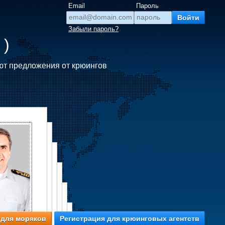
Email
Пароль
Забыли пароль?
 )
ют предложения от крюингов
 для моряков
Регистрация для крюинговых агентств