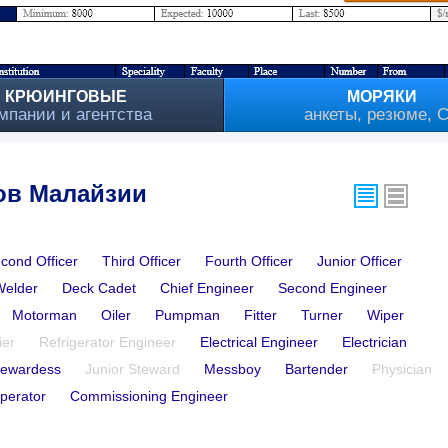
КРЮИНГОВЫЕ
МОРЯКИ
мпании и агентства
анкеты, резюме, 
ов Малайзии
cond Officer
Third Officer
Fourth Officer
Junior Officer
Welder
Deck Cadet
Chief Engineer
Second Engineer
Motorman
Oiler
Pumpman
Fitter
Turner
Wiper
ier
Refrigerator Engineer
Electrical Engineer
Electrician
tewardess
Junior Steward
Messboy
Bartender
Physician
perator
Commissioning Engineer