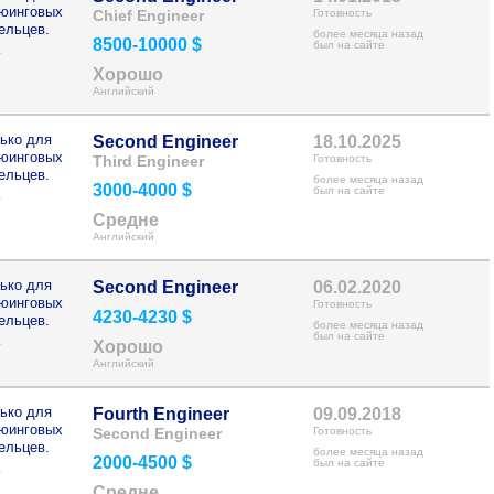
рюинговых
Chief Engineer
Готовность
ельцев.
более месяца назад
8500-10000 $
>
был на сайте
Хорошо
Английский
ько для
Second Engineer
18.10.2025
рюинговых
Third Engineer
Готовность
ельцев.
более месяца назад
3000-4000 $
>
был на сайте
Средне
Английский
ько для
Second Engineer
06.02.2020
рюинговых
Готовность
4230-4230 $
ельцев.
более месяца назад
>
был на сайте
Хорошо
Английский
ько для
Fourth Engineer
09.09.2018
рюинговых
Second Engineer
Готовность
ельцев.
более месяца назад
2000-4500 $
>
был на сайте
Средне