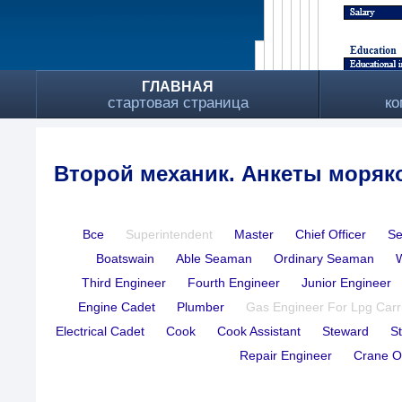
ГЛАВНАЯ
стартовая страница
ко
Второй механик. Анкеты моряк
Все
Superintendent
Master
Chief Officer
Se
Boatswain
Able Seaman
Ordinary Seaman
Third Engineer
Fourth Engineer
Junior Engineer
Engine Cadet
Plumber
Gas Engineer For Lpg Carr
Electrical Cadet
Cook
Cook Assistant
Steward
S
Repair Engineer
Crane O