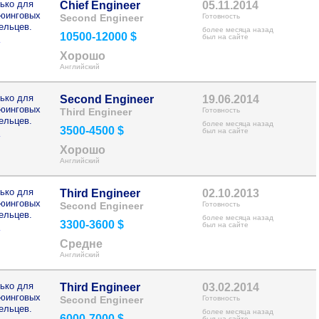
ько для
Chief Engineer
05.11.2014
рюинговых
Second Engineer
Готовность
ельцев.
более месяца назад
10500-12000 $
>
был на сайте
Хорошо
Английский
ько для
Second Engineer
19.06.2014
рюинговых
Third Engineer
Готовность
ельцев.
более месяца назад
3500-4500 $
>
был на сайте
Хорошо
Английский
ько для
Third Engineer
02.10.2013
рюинговых
Second Engineer
Готовность
ельцев.
более месяца назад
3300-3600 $
>
был на сайте
Средне
Английский
ько для
Third Engineer
03.02.2014
рюинговых
Second Engineer
Готовность
ельцев.
более месяца назад
6000-7000 $
был на сайте