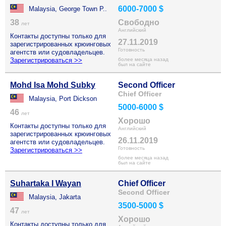
6000-7000 $
Malaysia, George Town P..
38
Свободно
лет
Английский
Контакты доступны только для
27.11.2019
зарегистрированных крюинговых
Готовность
агентств или судовладельцев.
Зарегистрироваться >>
более месяца назад
был на сайте
Mohd Isa Mohd Subky
Second Officer
Chief Officer
Malaysia, Port Dickson
5000-6000 $
46
лет
Хорошо
Контакты доступны только для
Английский
зарегистрированных крюинговых
26.11.2019
агентств или судовладельцев.
Готовность
Зарегистрироваться >>
более месяца назад
был на сайте
Suhartaka I Wayan
Chief Officer
Second Officer
Malaysia, Jakarta
3500-5000 $
47
лет
Хорошо
Контакты доступны только для