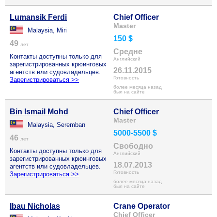
Lumansik Ferdi
Chief Officer
Master
Malaysia, Miri
150 $
49
лет
Средне
Контакты доступны только для
Английский
зарегистрированных крюинговых
26.11.2015
агентств или судовладельцев.
Готовность
Зарегистрироваться >>
более месяца назад
был на сайте
Bin Ismail Mohd
Chief Officer
Master
Malaysia, Seremban
5000-5500 $
46
лет
Свободно
Контакты доступны только для
Английский
зарегистрированных крюинговых
18.07.2013
агентств или судовладельцев.
Готовность
Зарегистрироваться >>
более месяца назад
был на сайте
Ibau Nicholas
Crane Operator
Chief Officer