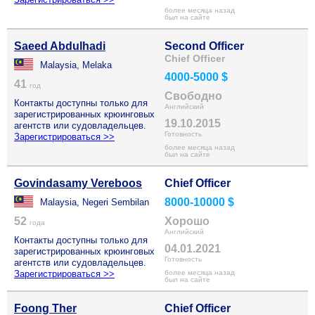
более месяца назад
был на сайте
Saeed Abdulhadi
Second Officer
Chief Officer
Malaysia, Melaka
4000-5000 $
41
год
Свободно
Контакты доступны только для
Английский
зарегистрированных крюинговых
19.10.2015
агентств или судовладельцев.
Готовность
Зарегистрироваться >>
более месяца назад
был на сайте
Govindasamy Vereboos
Chief Officer
8000-10000 $
Malaysia, Negeri Sembilan
52
Хорошо
года
Английский
Контакты доступны только для
04.01.2021
зарегистрированных крюинговых
Готовность
агентств или судовладельцев.
Зарегистрироваться >>
более месяца назад
был на сайте
Foong Ther
Chief Officer