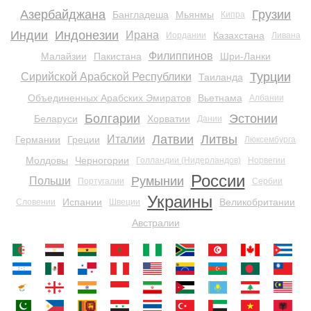
Азербайджана
Грузии
Бангладеша
Мьянмы
Кипра
Индии
Индонезии
Ирана
Казахстана
Иордании
Ливана
Филиппинов
Малайзии
Пакистана
Шри-Ланки
Турции
Сирийской Арабской Республики
Таиланда
Объединенных Арабских Эмиратов
Вьетнама
Албании
Болгарии
Эстонии
Беларуси
Хорватии
Дании
Латвии
Литвы
Италии
Германии
Греции
Люксембурга
Молдовы
Черногории
Голландии (Нидерландов)
Норвегии
России
Румынии
Польши
Португалии
Сербии
Украины
Испании
Великобритании
Словении
Швеции
Австралии