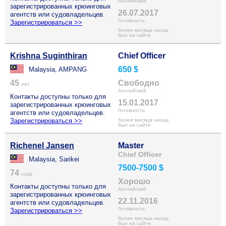
Английский
зарегистрированных крюинговых
26.07.2017
агентств или судовладельцев.
Готовность
Зарегистрироваться >>
более месяца назад
был на сайте
Krishna Suginthiran
Chief Officer
650 $
Malaysia, AMPANG
45
Свободно
лет
Английский
Контакты доступны только для
15.01.2017
зарегистрированных крюинговых
Готовность
агентств или судовладельцев.
Зарегистрироваться >>
более месяца назад
был на сайте
Richenel Jansen
Master
Chief Officer
Malaysia, Sarikei
7500-7500 $
74
года
Хорошо
Контакты доступны только для
Английский
зарегистрированных крюинговых
22.11.2016
агентств или судовладельцев.
Готовность
Зарегистрироваться >>
более месяца назад
был на сайте