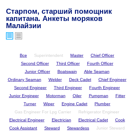
Старпом, старший помощник
капитана. Анкеты моряков
Малайзии
Все
Superintendent
Master
Chief Officer
Second Officer
Third Officer
Fourth Officer
Junior Officer
Boatswain
Able Seaman
Ordinary Seaman
Welder
Deck Cadet
Chief Engineer
Second Engineer
Third Engineer
Fourth Engineer
Junior Engineer
Motorman
Oiler
Pumpman
Fitter
Turner
Wiper
Engine Cadet
Plumber
Gas Engineer For Lpg Carrier
Refrigerator Engineer
Electrical Engineer
Electrician
Electrical Cadet
Cook
Cook Assistant
Steward
Stewardess
Junior Steward