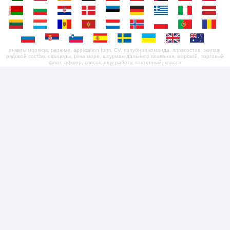
анкеты моряков, резюме, application form, CV, палубная команда, плавсостав, экипаж,
рядовой состав, офицеры, река море, штурман дальнего плавания, морской, торговый
флот, офшор, список, ищу работу, вахтенный, класса