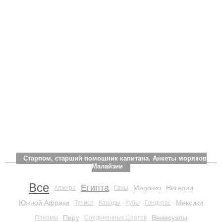
Старпом, старший помощник капитана. Анкеты моряков
Малайзии
Все
Египта
Марокко
Нигерии
Алжира
Ганы
Южной Африки
Мексики
Туниса
Канады
Кубы
Гондурас
Перу
Венесуэлы
Панамы
Соединенных Штатов