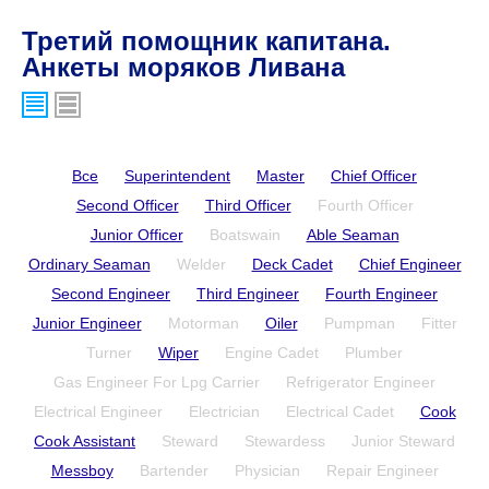
Третий помощник капитана.
Анкеты моряков Ливана
Все
Superintendent
Master
Chief Officer
Second Officer
Third Officer
Fourth Officer
Junior Officer
Boatswain
Able Seaman
Ordinary Seaman
Welder
Deck Cadet
Chief Engineer
Second Engineer
Third Engineer
Fourth Engineer
Junior Engineer
Motorman
Oiler
Pumpman
Fitter
Turner
Wiper
Engine Cadet
Plumber
Gas Engineer For Lpg Carrier
Refrigerator Engineer
Electrical Engineer
Electrician
Electrical Cadet
Cook
Cook Assistant
Steward
Stewardess
Junior Steward
Messboy
Bartender
Physician
Repair Engineer