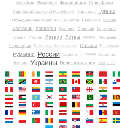
Филиппинов
Шри-Ланки
Малайзии
Пакистана
Турции
Сирийской Арабской Республики
Таиланда
Объединенных Арабских Эмиратов
Беларуси
Бельгии
Болгарии
Хорватии
Эстонии
Франции
Германии
Латвии
Литвы
Греции
Италии
Молдовы
Мальты
Польши
Черногории
Голландии (Нидерландов)
Португалии
России
Румынии
Сербии
Испании
Словении
Украины
Великобритании
Швеции
Австралии