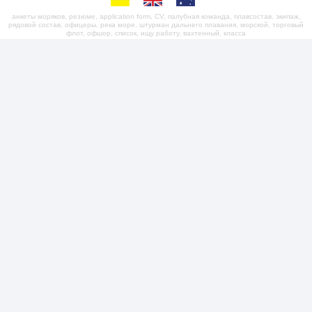
анкеты моряков, резюме, application form, CV, палубная команда, плавсостав, экипаж,
рядовой состав, офицеры, река море, штурман дальнего плавания, морской, торговый
флот, офшор, список, ищу работу, вахтенный, класса