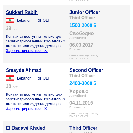
был на сайте
Sukkari Rabih
Junior Officer
Third Officer
Lebanon, TRIPOLI
1500-2000 $
38
лет
Свободно
Контакты доступны только для
Английский
зарегистрированных крюинговых
06.03.2017
агентств или судовладельцев.
Готовность
Зарегистрироваться >>
более месяца назад
был на сайте
Smayda Ahmad
Second Officer
Third Officer
Lebanon, TRIPOLI
2400-3000 $
38
лет
Хорошо
Контакты доступны только для
Английский
зарегистрированных крюинговых
04.11.2016
агентств или судовладельцев.
Готовность
Зарегистрироваться >>
более месяца назад
был на сайте
El Badawi Khaled
Third Officer