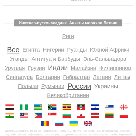
был на сайте
Инженер-пусконаладчик. Анкеты моряков Латвии
Риги
Все
Египта
Нигерии
Руанды
Южной Африки
Уганды
Антигуа и Барбуды
Эль-Сальвадора
Индии
Уругвая
Грузии
Малайзии
Филиппинов
Сингапура
Болгарии
Гибралтар
Латвии
Литвы
России
Украины
Польши
Румынии
Великобритании
анкеты моряков, резюме, application form, CV, палубная команда, плавсостав, экипаж,
рядовой состав, офицеры, река море, штурман дальнего плавания, морской, торговый