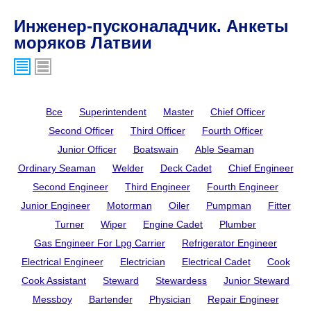
Инженер-пусконаладчик. Анкеты
моряков Латвии
Все
Superintendent
Master
Chief Officer
Second Officer
Third Officer
Fourth Officer
Junior Officer
Boatswain
Able Seaman
Ordinary Seaman
Welder
Deck Cadet
Chief Engineer
Second Engineer
Third Engineer
Fourth Engineer
Junior Engineer
Motorman
Oiler
Pumpman
Fitter
Turner
Wiper
Engine Cadet
Plumber
Gas Engineer For Lpg Carrier
Refrigerator Engineer
Electrical Engineer
Electrician
Electrical Cadet
Cook
Cook Assistant
Steward
Stewardess
Junior Steward
Messboy
Bartender
Physician
Repair Engineer