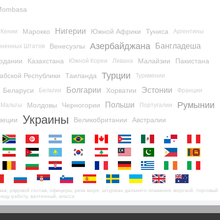
Mombasa
Нигерии
Марокко
Южной Африки
Туниса
Кении
Аргентины
Азербайджана
Бангладеша
Венесуэлы
ненных Штатов
рдании
Казахстана
Малайзии
Пакистана
Южной Кореи
Ливана
Турции
абской Республики
Таиланда
Туркмении
Болгарии
Эстонии
Беларуси
Хорватии
Бельгии
Франции
Румынии
Польши
Молдовы
Черногории
Мальты
Португалии
Украины
веции
Великобритании
Австралии
кипаж, рядовой состав, офицеры, река море, штурман дальнего плавания, морской, торговый
 ищу работу, вахтенный, класса