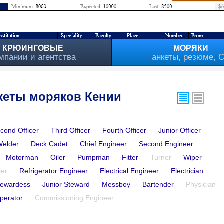
КРЮИНГОВЫЕ
МОРЯКИ
мпании и агентства
анкеты, резюме, 
кеты моряков Кении
cond Officer
Third Officer
Fourth Officer
Junior Officer
Welder
Deck Cadet
Chief Engineer
Second Engineer
Motorman
Oiler
Pumpman
Fitter
Turner
Wiper
ier
Refrigerator Engineer
Electrical Engineer
Electrician
tewardess
Junior Steward
Messboy
Bartender
Physician
perator
Commissioning Engineer