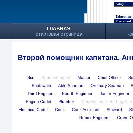
ГЛАВНАЯ
стартовая страница
ко
Второй помощник капитана. Ан
Все
Superintendent
Master
Chief Officer
Se
Boatswain
Able Seaman
Ordinary Seaman
Third Engineer
Fourth Engineer
Junior Engineer
Engine Cadet
Plumber
Gas Engineer For Lpg Carr
Electrical Cadet
Cook
Cook Assistant
Steward
S
Repair Engineer
Crane O