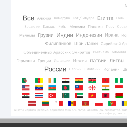
Все
Египта
Алжира
Камеруна
Кот д`Ивуара
Ганы
Мексики
Панамы
Бразилии
Канады
Кубы
Перу
Соеди
Индии
Грузии
Индонезии
Ирана
Мьянмы
Ио
Филиппинов
Шри-Ланки
Сирийской Ар
Объединенных Арабских Эмиратов
Вьетнама
Албании
Латвии
Литвы
Германии
Греции
Италии
Ирландии
России
Испании
Ш
Сербии
Словении
анкеты моряков, резюме, application form, CV, палубная команда, плавсостав, э
флот, офшор, список,