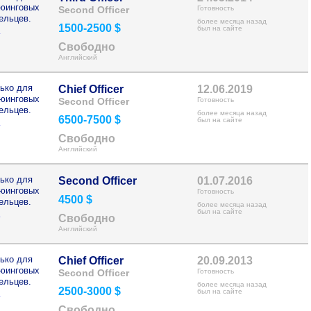
рюинговых
Second Officer
Готовность
ельцев.
более месяца назад
1500-2500 $
>
был на сайте
Свободно
Английский
ько для
Chief Officer
12.06.2019
рюинговых
Second Officer
Готовность
ельцев.
более месяца назад
6500-7500 $
>
был на сайте
Свободно
Английский
ько для
Second Officer
01.07.2016
рюинговых
Готовность
4500 $
ельцев.
более месяца назад
>
был на сайте
Свободно
Английский
ько для
Chief Officer
20.09.2013
рюинговых
Second Officer
Готовность
ельцев.
более месяца назад
2500-3000 $
>
был на сайте
Свободно