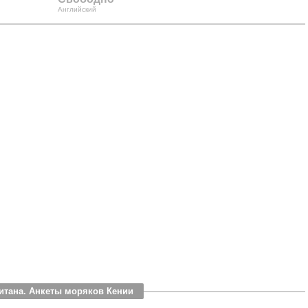
Английский
итана. Анкеты моряков Кении