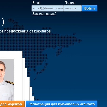
Email
Пароль
Забыли пароль?
 )
ют предложения от крюингов
 для моряков
Регистрация для крюинговых агентств