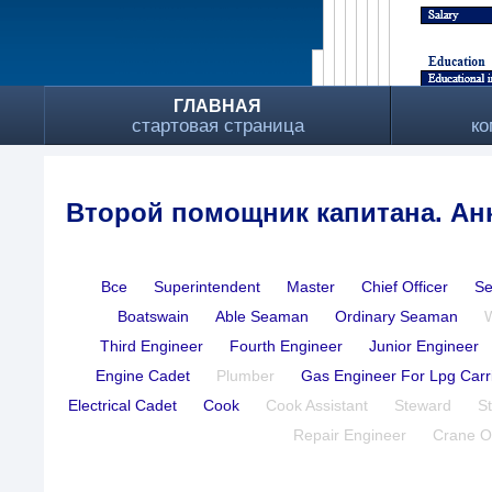
ГЛАВНАЯ
стартовая страница
ко
Второй помощник капитана. Ан
Все
Superintendent
Master
Chief Officer
Se
Boatswain
Able Seaman
Ordinary Seaman
Third Engineer
Fourth Engineer
Junior Engineer
Engine Cadet
Plumber
Gas Engineer For Lpg Carr
Electrical Cadet
Cook
Cook Assistant
Steward
S
Repair Engineer
Crane O