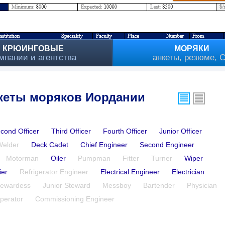
КРЮИНГОВЫЕ
МОРЯКИ
мпании и агентства
анкеты, резюме, 
кеты моряков Иордании
cond Officer
Third Officer
Fourth Officer
Junior Officer
Welder
Deck Cadet
Chief Engineer
Second Engineer
Motorman
Oiler
Pumpman
Fitter
Turner
Wiper
ier
Refrigerator Engineer
Electrical Engineer
Electrician
tewardess
Junior Steward
Messboy
Bartender
Physician
perator
Commissioning Engineer