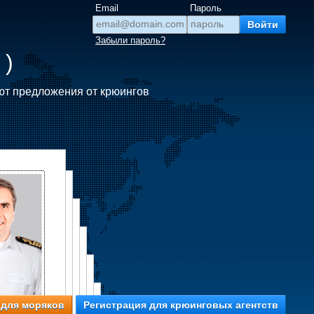
Email
Пароль
Забыли пароль?
 )
ют предложения от крюингов
 для моряков
Регистрация для крюинговых агентств