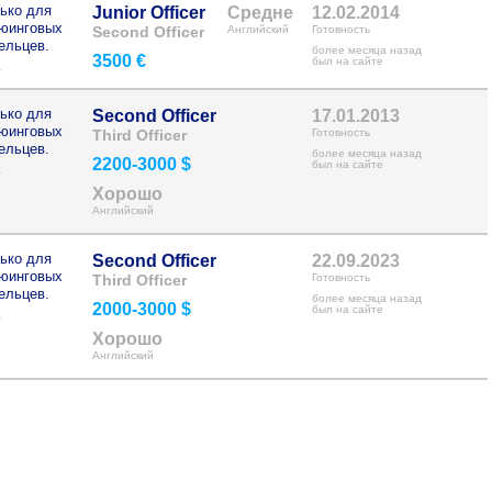
ько для
Junior Officer
Средне
12.02.2014
рюинговых
Second Officer
Английский
Готовность
ельцев.
более месяца назад
3500 €
>
был на сайте
ько для
Second Officer
17.01.2013
рюинговых
Third Officer
Готовность
ельцев.
более месяца назад
2200-3000 $
>
был на сайте
Хорошо
Английский
ько для
Second Officer
22.09.2023
рюинговых
Third Officer
Готовность
ельцев.
более месяца назад
2000-3000 $
>
был на сайте
Хорошо
Английский