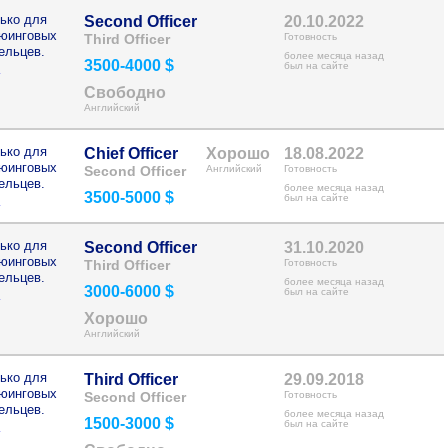
ько для
Second Officer
20.10.2022
рюинговых
Third Officer
Готовность
ельцев.
более месяца назад
3500-4000 $
>
был на сайте
Свободно
Английский
ько для
Chief Officer
Хорошо
18.08.2022
рюинговых
Second Officer
Английский
Готовность
ельцев.
более месяца назад
3500-5000 $
>
был на сайте
ько для
Second Officer
31.10.2020
рюинговых
Third Officer
Готовность
ельцев.
более месяца назад
3000-6000 $
>
был на сайте
Хорошо
Английский
ько для
Third Officer
29.09.2018
рюинговых
Second Officer
Готовность
ельцев.
более месяца назад
1500-3000 $
>
был на сайте