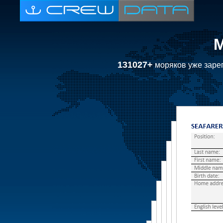
131027+
моряков уже зарег