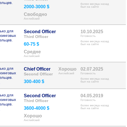
ельцев.
более месяца назад
2000-3000 $
>
был на сайте
Свободно
Английский
ько для
Second Officer
10.10.2025
рюинговых
Third Officer
Готовность
ельцев.
более месяца назад
60-75 $
>
был на сайте
Средне
Английский
ько для
Chief Officer
Хорошо
02.07.2025
рюинговых
Second Officer
Английский
Готовность
ельцев.
более месяца назад
300-400 $
>
был на сайте
ько для
Second Officer
04.05.2019
рюинговых
Third Officer
Готовность
ельцев.
более месяца назад
3600-4000 $
>
был на сайте
Хорошо
Английский