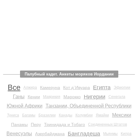
Палубный кадет. Анкеты моряков Иордании
Все
Египта
Камеруна
Кот д`Ивуара
Алжира
Эфиопии
Нигерии
Ганы
Кении
Марокко
Маврикия
Сенегала
Южной Африки
Танзании, Объединенной Республики
Мексики
Туниса
Багамы
Бразилии
Канады
Колумбии
Ямайки
Панамы
Перу
Тринидада и Тобаго
Соединенных Штатов
Бангладеша
Венесуэлы
Азербайджана
Мьянмы
Кипра