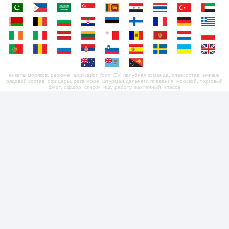
анкеты моряков, резюме, application form, CV, палубная команда, плавсостав, экипаж,
рядовой состав, офицеры, река море, штурман дальнего плавания, морской, торговый
флот, офшор, список, ищу работу, вахтенный, класса