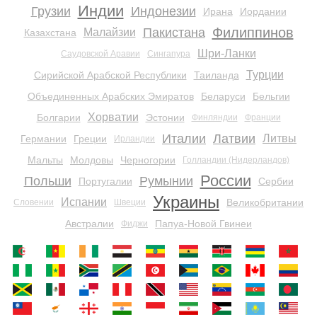
Индии
Грузии
Индонезии
Ирана
Иордании
Филиппинов
Пакистана
Малайзии
Казахстана
Шри-Ланки
Саудовской Аравии
Сингапура
Турции
Сирийской Арабской Республики
Таиланда
Объединенных Арабских Эмиратов
Беларуси
Бельгии
Хорватии
Болгарии
Эстонии
Финляндии
Франции
Италии
Латвии
Литвы
Германии
Греции
Ирландии
Мальты
Молдовы
Черногории
Голландии (Нидерландов)
России
Польши
Румынии
Португалии
Сербии
Украины
Испании
Великобритании
Словении
Швеции
Австралии
Папуа-Новой Гвинеи
Фиджи