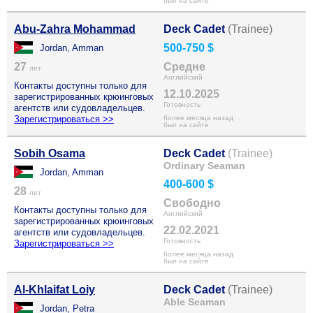
был на сайте
Abu-Zahra Mohammad
Deck Cadet
(Trainee)
500-750 $
Jordan, Amman
27
Средне
лет
Английский
Контакты доступны только для
12.10.2025
зарегистрированных крюинговых
Готовность
агентств или судовладельцев.
Зарегистрироваться >>
более месяца назад
был на сайте
Sobih Osama
Deck Cadet
(Trainee)
Ordinary Seaman
Jordan, Amman
400-600 $
28
лет
Свободно
Контакты доступны только для
Английский
зарегистрированных крюинговых
22.02.2021
агентств или судовладельцев.
Готовность
Зарегистрироваться >>
более месяца назад
был на сайте
Al-Khlaifat Loiy
Deck Cadet
(Trainee)
Able Seaman
Jordan, Petra