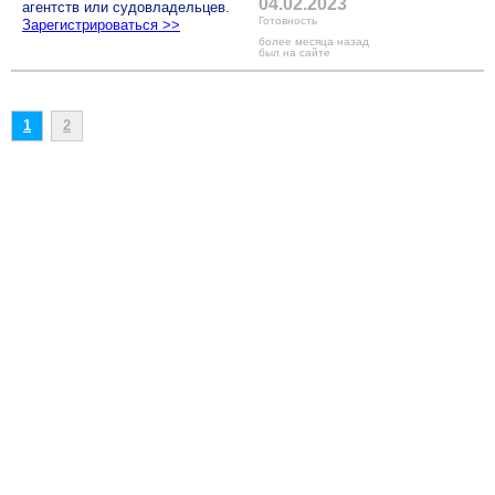
04.02.2023
агентств или судовладельцев.
Готовность
Зарегистрироваться >>
более месяца назад
был на сайте
1
2