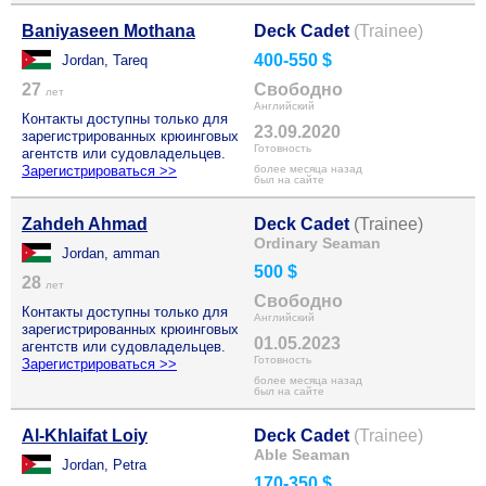
Baniyaseen Mothana
Deck Cadet
(Trainee)
400-550 $
Jordan, Tareq
27
Свободно
лет
Английский
Контакты доступны только для
23.09.2020
зарегистрированных крюинговых
Готовность
агентств или судовладельцев.
Зарегистрироваться >>
более месяца назад
был на сайте
Zahdeh Ahmad
Deck Cadet
(Trainee)
Ordinary Seaman
Jordan, amman
500 $
28
лет
Свободно
Контакты доступны только для
Английский
зарегистрированных крюинговых
01.05.2023
агентств или судовладельцев.
Готовность
Зарегистрироваться >>
более месяца назад
был на сайте
Al-Khlaifat Loiy
Deck Cadet
(Trainee)
Able Seaman
Jordan, Petra
170-350 $