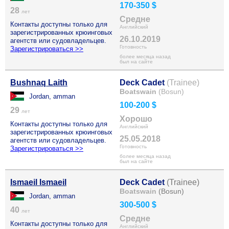
170-350 $
28
лет
Средне
Контакты доступны только для
Английский
зарегистрированных крюинговых
26.10.2019
агентств или судовладельцев.
Готовность
Зарегистрироваться >>
более месяца назад
был на сайте
Bushnaq Laith
Deck Cadet
(Trainee)
Boatswain
(Bosun)
Jordan, amman
100-200 $
29
лет
Хорошо
Контакты доступны только для
Английский
зарегистрированных крюинговых
25.05.2018
агентств или судовладельцев.
Готовность
Зарегистрироваться >>
более месяца назад
был на сайте
Ismaeil Ismaeil
Deck Cadet
(Trainee)
Boatswain
(Bosun)
Jordan, amman
300-500 $
40
лет
Средне
Контакты доступны только для
Английский