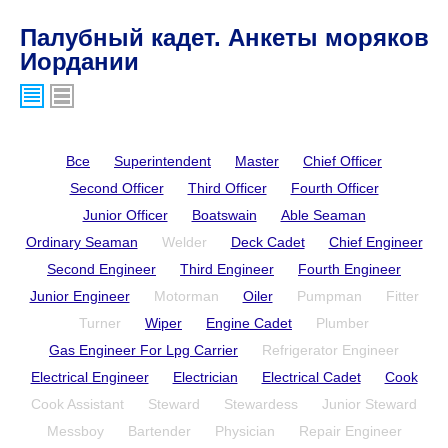
Палубный кадет. Анкеты моряков
Иордании
Все
Superintendent
Master
Chief Officer
Second Officer
Third Officer
Fourth Officer
Junior Officer
Boatswain
Able Seaman
Ordinary Seaman
Welder
Deck Cadet
Chief Engineer
Second Engineer
Third Engineer
Fourth Engineer
Junior Engineer
Motorman
Oiler
Pumpman
Fitter
Turner
Wiper
Engine Cadet
Plumber
Gas Engineer For Lpg Carrier
Refrigerator Engineer
Electrical Engineer
Electrician
Electrical Cadet
Cook
Cook Assistant
Steward
Stewardess
Junior Steward
Messboy
Bartender
Physician
Repair Engineer