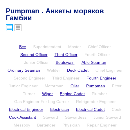
Pumpman . Анкеты моряков
Гамбии
Все
Superintendent
Master
Chief Officer
Second Officer
Third Officer
Fourth Officer
Junior Officer
Boatswain
Able Seaman
Ordinary Seaman
Welder
Deck Cadet
Chief Engineer
Second Engineer
Third Engineer
Fourth Engineer
Junior Engineer
Motorman
Oiler
Pumpman
Fitter
Turner
Wiper
Engine Cadet
Plumber
Gas Engineer For Lpg Carrier
Refrigerator Engineer
Electrical Engineer
Electrician
Electrical Cadet
Cook
Cook Assistant
Steward
Stewardess
Junior Steward
Messboy
Bartender
Physician
Repair Engineer