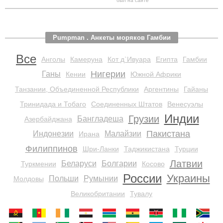
был на сайте
Pumpman . Анкеты моряков Гамбии
Все
Анголы
Камеруна
Кот д`Ивуара
Египта
Гамбии
Нигерии
Ганы
Кении
Южной Африки
Танзании, Объединенной Республики
Аргентины
Гайаны
Тринидада и Тобаго
Соединенных Штатов
Венесуэлы
Индии
Грузии
Бангладеша
Азербайджана
Пакистана
Индонезии
Малайзии
Ирана
Филиппинов
Шри-Ланки
Таджикистана
Турции
Латвии
Беларуси
Болгарии
Туркмении
Косово
России
Украины
Польши
Румынии
Молдовы
Великобритании
Тувалу