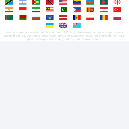
анкеты моряков, резюме, application form, CV, палубная команда, плавсостав, экипаж,
рядовой состав, офицеры, река море, штурман дальнего плавания, морской, торговый
флот, офшор, список, ищу работу, вахтенный, класса