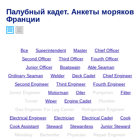
Палубный кадет. Анкеты моряков
Франции
Все
Superintendent
Master
Chief Officer
Second Officer
Third Officer
Fourth Officer
Junior Officer
Boatswain
Able Seaman
Ordinary Seaman
Welder
Deck Cadet
Chief Engineer
Second Engineer
Third Engineer
Fourth Engineer
Junior Engineer
Motorman
Oiler
Pumpman
Fitter
Turner
Wiper
Engine Cadet
Plumber
Gas Engineer For Lpg Carrier
Refrigerator Engineer
Electrical Engineer
Electrician
Electrical Cadet
Cook
Cook Assistant
Steward
Stewardess
Junior Steward
Messboy
Bartender
Physician
Repair Engineer