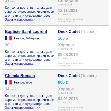
31
Свободно
год
Английский
Контакты доступны только для
12.11.2021
зарегистрированных крюинговых
Готовность
агентств или судовладельцев.
Зарегистрироваться >>
более месяца назад
был на сайте
Baptiste Saint-Laurent
Deck Cadet
(Trainee)
100 $
France, Villequier
30
Хорошо
лет
Английский
Контакты доступны только для
05.08.2019
зарегистрированных крюинговых
Готовность
агентств или судовладельцев.
Зарегистрироваться >>
более месяца назад
был на сайте
Chemla Romain
Deck Cadet
(Trainee)
900 €
France, nice
34
Хорошо
года
Английский
Контакты доступны только для
04.01.2018
зарегистрированных крюинговых
Готовность
агентств или судовладельцев.
Зарегистрироваться >>
более месяца назад
был на сайте