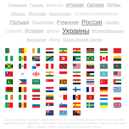
Италии
Латвии
Литвы
Германии
Греции
Ирландии
Мальты
Молдовы
Черногории
Голландии (Нидерландов)
России
Польши
Румынии
Португалии
Сербии
Украины
Испании
Великобритании
Словении
Швеции
Австралии
Папуа-Новой Гвинеи
Фиджи
анкеты моряков, резюме, application form, CV, палубная команда, плавсостав, экипаж,
рядовой состав, офицеры, река море, штурман дальнего плавания, морской, торговый
флот, офшор, список, ищу работу, вахтенный, класса