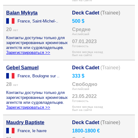
был на сайте
Balan Mykyta
Deck Cadet
(Trainee)
500 $
France, Saint-Michel-..
20
Средне
лет
Английский
Контакты доступны только для
07.01.2023
зарегистрированных крюинговых
Готовность
агентств или судовладельцев.
Зарегистрироваться >>
более месяца назад
был на сайте
Gebel Samuel
Deck Cadet
(Trainee)
333 $
France, Boulogne sur ..
28
Свободно
лет
Английский
Контакты доступны только для
23.05.2022
зарегистрированных крюинговых
Готовность
агентств или судовладельцев.
Зарегистрироваться >>
более месяца назад
был на сайте
Maudry Baptiste
Deck Cadet
(Trainee)
1800-1800 €
France, le havre