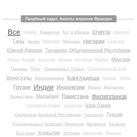
Палубный кадет. Анкеты моряков Франции
Все
Египта
Камеруна
Кот д`Ивуара
Алжира
Эфиопии
Нигерии
Ганы
Кении
Марокко
Маврикия
Сенегала
Южной Африки
Танзании, Объединенной Республики
Мексики
Туниса
Багамы
Бразилии
Канады
Колумбии
Ямайки
Панамы
Перу
Тринидада и Тобаго
Соединенных Штатов
Бангладеша
Венесуэлы
Азербайджана
Мьянмы
Кипра
Индии
Грузии
Индонезии
Ирана
Иордании
Филиппинов
Пакистана
Малайзии
Казахстана
Шри-Ланки
Саудовской Аравии
Сингапура
Турции
Сирийской Арабской Республики
Таиланда
Объединенных Арабских Эмиратов
Беларуси
Бельгии
Хорватии
Болгарии
Эстонии
Финляндии
Франции