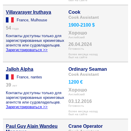
был на сайте
Villavarayer Iruthaya
Cook
Cook Assistant
France, Mulhouse
1900-2100 $
54
года
Хорошо
Контакты доступны только для
Английский
зарегистрированных крюинговых
26.04.2024
агентств или судовладельцев.
Готовность
Зарегистрироваться >>
более месяца назад
был на сайте
Jalloh Alpha
Ordinary Seaman
Cook Assistant
France, nantes
1200 €
39
лет
Хорошо
Контакты доступны только для
Английский
зарегистрированных крюинговых
03.12.2016
агентств или судовладельцев.
Готовность
Зарегистрироваться >>
более месяца назад
был на сайте
Paul Guy Alain Wandeu
Crane Operator