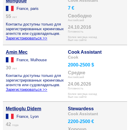
Cook Assistant
Mongoue
7 €
France, paris
Свободно
55
лет
Английский
Контакты доступны только для
24.10.2016
зарегистрированных крюинговых
Готовность
агентств или судовладельцев.
более месяца назад
Зарегистрироваться >>
был на сайте
Amin Mec
Cook Assistant
Cook
France, Mulhouse
2000-2500 $
30
лет
Средне
Контакты доступны только для
Английский
зарегистрированных крюинговых
24.06.2026
агентств или судовладельцев.
Готовность
Зарегистрироваться >>
более месяца назад
был на сайте
Metlioglu Didem
Stewardess
Cook Assistant
France, Lyon
2200-2500 €
42
года
Хорошо