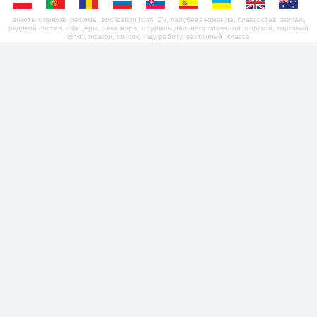
анкеты моряков, резюме, application form, CV, палубная команда, плавсостав, экипаж,
рядовой состав, офицеры, река море, штурман дальнего плавания, морской, торговый
флот, офшор, список, ищу работу, вахтенный, класса