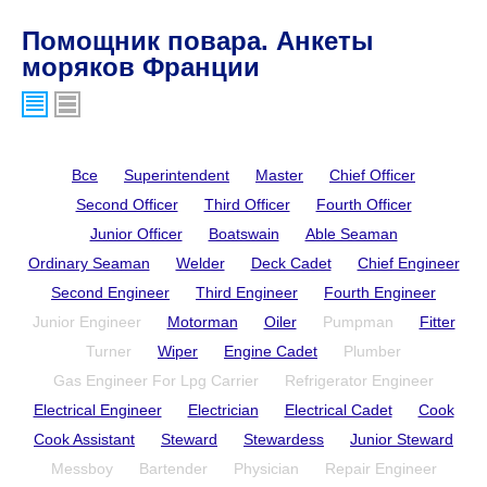
Помощник повара. Анкеты
моряков Франции
Все
Superintendent
Master
Chief Officer
Second Officer
Third Officer
Fourth Officer
Junior Officer
Boatswain
Able Seaman
Ordinary Seaman
Welder
Deck Cadet
Chief Engineer
Second Engineer
Third Engineer
Fourth Engineer
Junior Engineer
Motorman
Oiler
Pumpman
Fitter
Turner
Wiper
Engine Cadet
Plumber
Gas Engineer For Lpg Carrier
Refrigerator Engineer
Electrical Engineer
Electrician
Electrical Cadet
Cook
Cook Assistant
Steward
Stewardess
Junior Steward
Messboy
Bartender
Physician
Repair Engineer