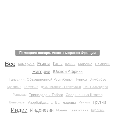
Помощник повара. Анкеты моряков Франции
Все
Египта
Ганы
Камеруна
Кении
Марокко
Намибии
Нигерии
Южной Африки
Танзании, Объединенной Республики
Туниса
Зимбабве
Бразилии
Колумбии
Доминиканской Республики
Эль-Сальвадора
Тринидада и Тобаго
Соединенных Штатов
Гондурас
Грузии
Азербайджана
Бангладеша
Венесуэлы
Мьянмы
Индии
Индонезии
Ирана
Казахстана
Киргизии