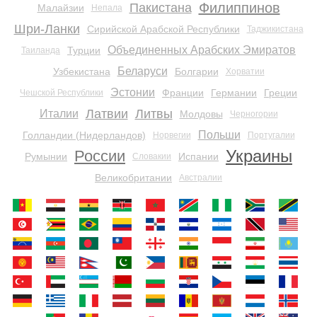
Филиппинов
Пакистана
Малайзии
Непала
Шри-Ланки
Сирийской Арабской Республики
Таджикистана
Объединенных Арабских Эмиратов
Турции
Таиланда
Беларуси
Узбекистана
Болгарии
Хорватии
Эстонии
Франции
Германии
Греции
Чешской Республики
Латвии
Литвы
Италии
Молдовы
Черногории
Польши
Голландии (Нидерландов)
Норвегии
Португалии
Украины
России
Румынии
Испании
Словакии
Великобритании
Австралии