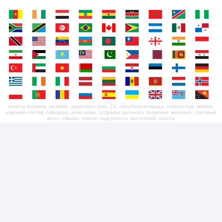
анкеты моряков, резюме, application form, CV, палубная команда, плавсостав, экипаж,
рядовой состав, офицеры, река море, штурман дальнего плавания, морской, торговый
флот, офшор, список, ищу работу, вахтенный, класса