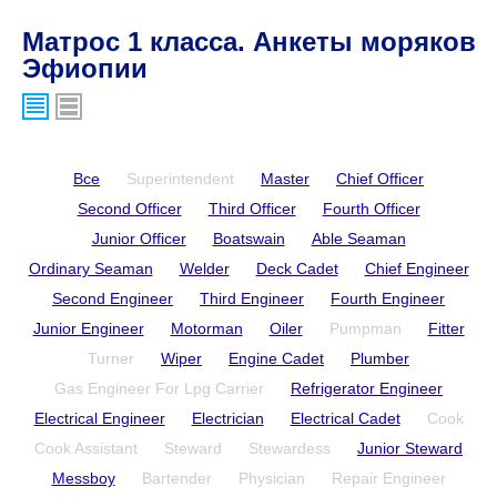
Матрос 1 класса. Анкеты моряков
Эфиопии
Все
Superintendent
Master
Chief Officer
Second Officer
Third Officer
Fourth Officer
Junior Officer
Boatswain
Able Seaman
Ordinary Seaman
Welder
Deck Cadet
Chief Engineer
Second Engineer
Third Engineer
Fourth Engineer
Junior Engineer
Motorman
Oiler
Pumpman
Fitter
Turner
Wiper
Engine Cadet
Plumber
Gas Engineer For Lpg Carrier
Refrigerator Engineer
Electrical Engineer
Electrician
Electrical Cadet
Cook
Cook Assistant
Steward
Stewardess
Junior Steward
Messboy
Bartender
Physician
Repair Engineer