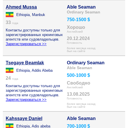
Ahmed Mussa
Able Seaman
Ordinary Seaman
Ethiopia, Manbuk
750-1500 $
33
года
Хорошо
Контакты доступны только для
Английский
зарегистрированных крюинговых
20.12.2024
агентств или судовладельцев.
Готовность
Зарегистрироваться >>
более месяца назад
был на сайте
Tsegaye Beamlak
Ordinary Seaman
Able Seaman
Ethiopia, Addis Abeba
500-1000 $
24
года
Свободно
Контакты доступны только для
Английский
зарегистрированных крюинговых
13.08.2025
агентств или судовладельцев.
Готовность
Зарегистрироваться >>
более месяца назад
был на сайте
Kahssaye Daniel
Able Seaman
700-1000 $
Ethiopia, Adis abeba