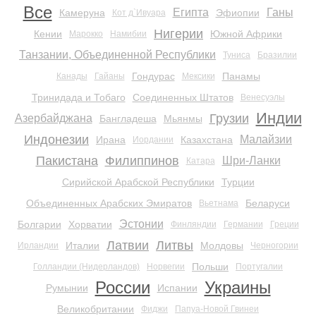
Все
Египта
Ганы
Камеруна
Эфиопии
Кот д`Ивуара
Нигерии
Кении
Южной Африки
Марокко
Намибии
Танзании, Объединенной Республики
Туниса
Бразилии
Гондурас
Панамы
Канады
Гайаны
Мексики
Тринидада и Тобаго
Соединенных Штатов
Венесуэлы
Индии
Грузии
Азербайджана
Бангладеша
Мьянмы
Индонезии
Малайзии
Ирана
Казахстана
Иордании
Пакистана
Филиппинов
Шри-Ланки
Катара
Сирийской Арабской Республики
Турции
Объединенных Арабских Эмиратов
Беларуси
Вьетнама
Эстонии
Болгарии
Хорватии
Финляндии
Германии
Греции
Латвии
Литвы
Италии
Молдовы
Ирландии
Черногории
Польши
Голландии (Нидерландов)
Норвегии
Португалии
России
Украины
Румынии
Испании
Великобритании
Фиджи
Папуа-Новой Гвинеи