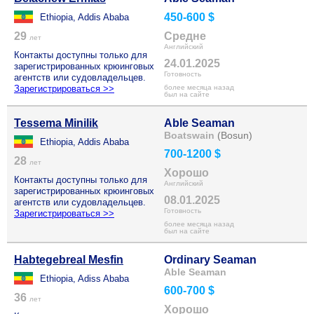
450-600 $
Ethiopia, Addis Ababa
29
Средне
лет
Английский
Контакты доступны только для
24.01.2025
зарегистрированных крюинговых
Готовность
агентств или судовладельцев.
Зарегистрироваться >>
более месяца назад
был на сайте
Tessema Minilik
Able Seaman
Boatswain
(Bosun)
Ethiopia, Addis Ababa
700-1200 $
28
лет
Хорошо
Контакты доступны только для
Английский
зарегистрированных крюинговых
08.01.2025
агентств или судовладельцев.
Готовность
Зарегистрироваться >>
более месяца назад
был на сайте
Habtegebreal Mesfin
Ordinary Seaman
Able Seaman
Ethiopia, Adiss Ababa
600-700 $
36
лет
Хорошо