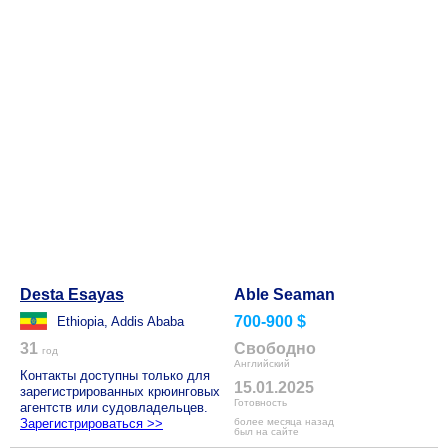
Desta Esayas
Able Seaman
700-900 $
Ethiopia, Addis Ababa
31
Свободно
год
Английский
Контакты доступны только для
15.01.2025
зарегистрированных крюинговых
Готовность
агентств или судовладельцев.
Зарегистрироваться >>
более месяца назад
был на сайте