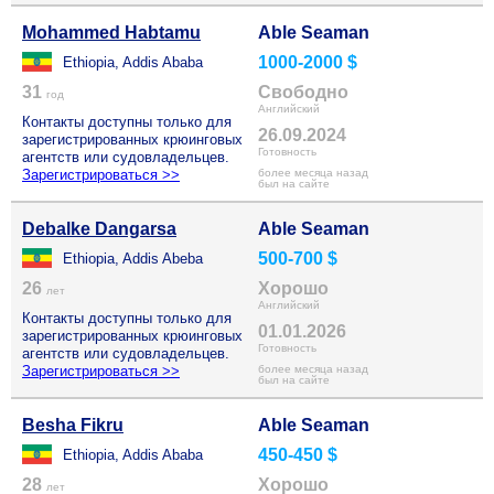
Mohammed Habtamu
Able Seaman
1000-2000 $
Ethiopia, Addis Ababa
31
Свободно
год
Английский
Контакты доступны только для
26.09.2024
зарегистрированных крюинговых
Готовность
агентств или судовладельцев.
Зарегистрироваться >>
более месяца назад
был на сайте
Debalke Dangarsa
Able Seaman
500-700 $
Ethiopia, Addis Abeba
26
Хорошо
лет
Английский
Контакты доступны только для
01.01.2026
зарегистрированных крюинговых
Готовность
агентств или судовладельцев.
Зарегистрироваться >>
более месяца назад
был на сайте
Besha Fikru
Able Seaman
450-450 $
Ethiopia, Addis Ababa
28
Хорошо
лет