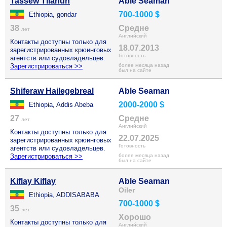
Tassew Tilahun
Able Seaman
700-1000 $
Ethiopia, gondar
38
Средне
лет
Английский
Контакты доступны только для
18.07.2013
зарегистрированных крюинговых
Готовность
агентств или судовладельцев.
Зарегистрироваться >>
более месяца назад
был на сайте
Shiferaw Hailegebreal
Able Seaman
2000-2000 $
Ethiopia, Addis Abeba
27
Средне
лет
Английский
Контакты доступны только для
22.07.2025
зарегистрированных крюинговых
Готовность
агентств или судовладельцев.
Зарегистрироваться >>
более месяца назад
был на сайте
Kiflay Kiflay
Able Seaman
Oiler
Ethiopia, ADDISABABA
700-1000 $
35
лет
Хорошо
Контакты доступны только для
Английский