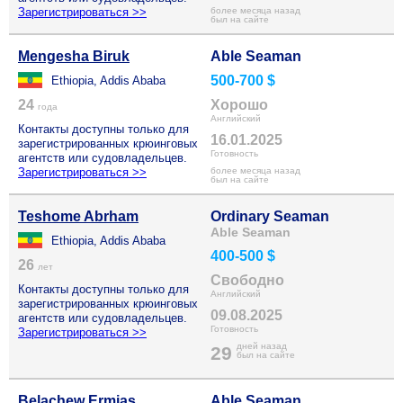
Зарегистрироваться >>
более месяца назад
был на сайте
Mengesha Biruk
Able Seaman
500-700 $
Ethiopia, Addis Ababa
24
Хорошо
года
Английский
Контакты доступны только для
16.01.2025
зарегистрированных крюинговых
Готовность
агентств или судовладельцев.
Зарегистрироваться >>
более месяца назад
был на сайте
Teshome Abrham
Ordinary Seaman
Able Seaman
Ethiopia, Addis Ababa
400-500 $
26
лет
Свободно
Контакты доступны только для
Английский
зарегистрированных крюинговых
09.08.2025
агентств или судовладельцев.
Готовность
Зарегистрироваться >>
дней назад
29
был на сайте
Belachew Ermias
Able Seaman