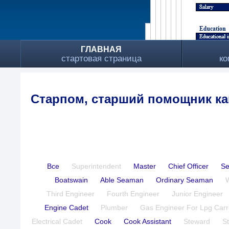
ГЛАВНАЯ
стартовая страница
ко
Старпом, старший помощник ка
Все
Superintendent
Master
Chief Officer
Se
Boatswain
Able Seaman
Ordinary Seaman
Third Engineer
Fourth Engineer
Junior Engineer
Engine Cadet
Plumber
Gas Engineer For Lpg Carr
Electrical Cadet
Cook
Cook Assistant
Steward
S