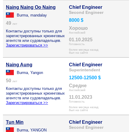
Naing Naing Oo Naing
Chief Engineer
Second Engineer
Burma, mandalay
8000 $
49
лет
Хорошо
Контакты доступны только для
Английский
зарегистрированных крюинговых
01.10.2025
агентств или судовладельцев.
Готовность
Зарегистрироваться >>
более месяца назад
был на сайте
Naing Aung
Chief Engineer
Superintendent
Burma, Yangon
12500-12500 $
50
лет
Средне
Контакты доступны только для
Английский
зарегистрированных крюинговых
11.01.2023
агентств или судовладельцев.
Готовность
Зарегистрироваться >>
более месяца назад
был на сайте
Tun Min
Chief Engineer
Second Engineer
Burma, YANGON