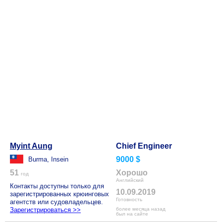
Myint Aung
Chief Engineer
9000 $
Burma, Insein
51
Хорошо
год
Английский
Контакты доступны только для
10.09.2019
зарегистрированных крюинговых
Готовность
агентств или судовладельцев.
Зарегистрироваться >>
более месяца назад
был на сайте