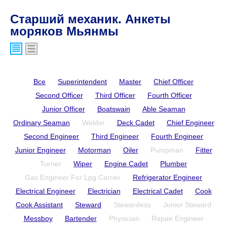
Старший механик. Анкеты
моряков Мьянмы
Все
Superintendent
Master
Chief Officer
Second Officer
Third Officer
Fourth Officer
Junior Officer
Boatswain
Able Seaman
Ordinary Seaman
Welder
Deck Cadet
Chief Engineer
Second Engineer
Third Engineer
Fourth Engineer
Junior Engineer
Motorman
Oiler
Pumpman
Fitter
Turner
Wiper
Engine Cadet
Plumber
Gas Engineer For Lpg Carrier
Refrigerator Engineer
Electrical Engineer
Electrician
Electrical Cadet
Cook
Cook Assistant
Steward
Stewardess
Junior Steward
Messboy
Bartender
Physician
Repair Engineer