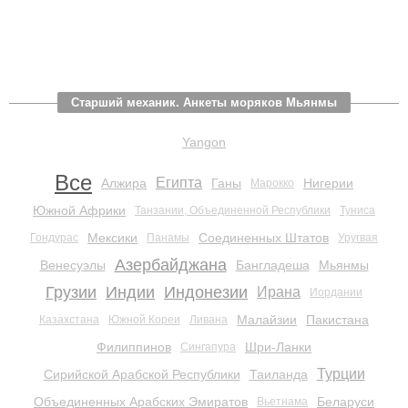
Старший механик. Анкеты моряков Мьянмы
Yangon
Все
Египта
Алжира
Ганы
Нигерии
Марокко
Южной Африки
Танзании, Объединенной Республики
Туниса
Мексики
Соединенных Штатов
Гондурас
Панамы
Уругвая
Азербайджана
Венесуэлы
Бангладеша
Мьянмы
Грузии
Индии
Индонезии
Ирана
Иордании
Малайзии
Пакистана
Казахстана
Южной Кореи
Ливана
Филиппинов
Шри-Ланки
Сингапура
Турции
Сирийской Арабской Республики
Таиланда
Объединенных Арабских Эмиратов
Беларуси
Вьетнама