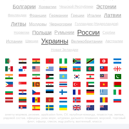
Болгарии
Эстонии
Хорватии
Чешской Республики
Латвии
Франции
Германии
Греции
Италии
Финляндии
Литвы
Молдовы
Черногории
Голландии (Нидерландов)
России
Польши
Румынии
Норвегии
Сербии
Украины
Испании
Великобритании
Швеции
Австралии
Новая Зеландии
анкеты моряков, резюме, application form, CV, палубная команда, плавсостав, экипаж,
рядовой состав, офицеры, река море, штурман дальнего плавания, морской, торговый
флот, офшор, список, ищу работу, вахтенный, класса