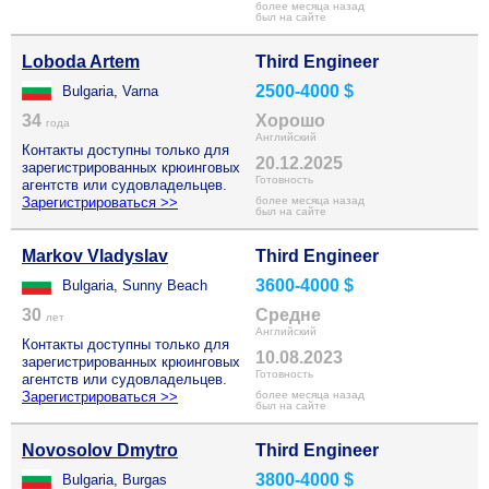
более месяца назад
был на сайте
Loboda Artem
Third Engineer
2500-4000 $
Bulgaria, Varna
34
Хорошо
года
Английский
Контакты доступны только для
20.12.2025
зарегистрированных крюинговых
Готовность
агентств или судовладельцев.
Зарегистрироваться >>
более месяца назад
был на сайте
Markov Vladyslav
Third Engineer
3600-4000 $
Bulgaria, Sunny Beach
30
Средне
лет
Английский
Контакты доступны только для
10.08.2023
зарегистрированных крюинговых
Готовность
агентств или судовладельцев.
Зарегистрироваться >>
более месяца назад
был на сайте
Novosolov Dmytro
Third Engineer
3800-4000 $
Bulgaria, Burgas