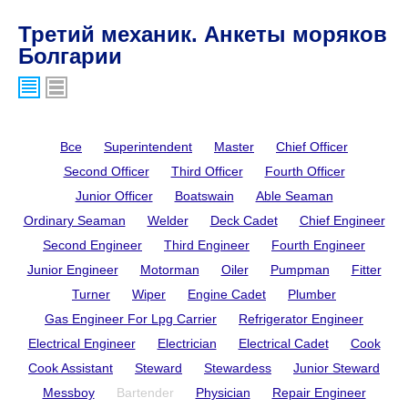
Третий механик. Анкеты моряков
Болгарии
Все
Superintendent
Master
Chief Officer
Second Officer
Third Officer
Fourth Officer
Junior Officer
Boatswain
Able Seaman
Ordinary Seaman
Welder
Deck Cadet
Chief Engineer
Second Engineer
Third Engineer
Fourth Engineer
Junior Engineer
Motorman
Oiler
Pumpman
Fitter
Turner
Wiper
Engine Cadet
Plumber
Gas Engineer For Lpg Carrier
Refrigerator Engineer
Electrical Engineer
Electrician
Electrical Cadet
Cook
Cook Assistant
Steward
Stewardess
Junior Steward
Messboy
Bartender
Physician
Repair Engineer