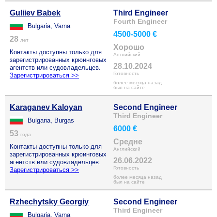
Guliiev Babek
Third Engineer
Fourth Engineer
Bulgaria, Varna
4500-5000 €
28
лет
Хорошо
Контакты доступны только для
Английский
зарегистрированных крюинговых
28.10.2024
агентств или судовладельцев.
Готовность
Зарегистрироваться >>
более месяца назад
был на сайте
Karaganev Kaloyan
Second Engineer
Third Engineer
Bulgaria, Burgas
6000 €
53
года
Средне
Контакты доступны только для
Английский
зарегистрированных крюинговых
26.06.2022
агентств или судовладельцев.
Готовность
Зарегистрироваться >>
более месяца назад
был на сайте
Rzhechytsky Georgiy
Second Engineer
Third Engineer
Bulgaria, Varna