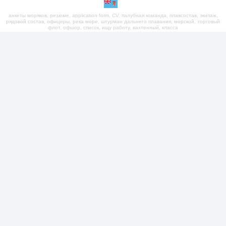
анкеты моряков, резюме, application form, CV, палубная команда, плавсостав, экипаж,
рядовой состав, офицеры, река море, штурман дальнего плавания, морской, торговый
флот, офшор, список, ищу работу, вахтенный, класса