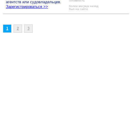
Готовность
агентств или судовладельцев.
Зарегистрироваться >>
более месяца назад
был на сайте
1
2
3