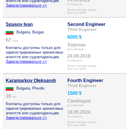
агентств или судовладельцев.
Готовность
Зарегистрироваться >>
более месяца назад
был на сайте
Spasov Ivan
Second Engineer
Third Engineer
Bulgaria, Burgas
6000 $
62
года
Хорошо
Контакты доступны только для
Английский
зарегистрированных крюинговых
24.09.2018
агентств или судовладельцев.
Готовность
Зарегистрироваться >>
более месяца назад
был на сайте
Karamarkov Oleksandr
Fourth Engineer
Third Engineer
Bulgaria, Plovdiv
1500 $
39
лет
Свободно
Контакты доступны только для
Английский
зарегистрированных крюинговых
18.05.2024
агентств или судовладельцев.
Готовность
Зарегистрироваться >>
более месяца назад
был на сайте