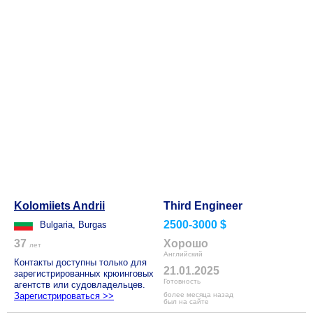
Kolomiiets Andrii
Third Engineer
2500-3000 $
Bulgaria, Burgas
37
Хорошо
лет
Английский
Контакты доступны только для
21.01.2025
зарегистрированных крюинговых
Готовность
агентств или судовладельцев.
Зарегистрироваться >>
более месяца назад
был на сайте