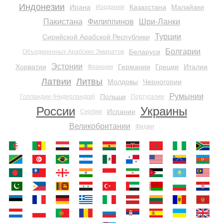
Индонезии
Ирана
Казахстана
Малайзии
Иордании
Пакистана
Филиппинов
Шри-Ланки
Турции
Сирийской Арабской Республики
Болгарии
Беларуси
Объединенных Арабских Эмиратов
Эстонии
Хорватии
Германии
Греции
Италии
Франции
Латвии
Литвы
Молдовы
Черногории
Румынии
Польши
Голландии (Нидерландов)
Португалии
России
Украины
Испании
Сербии
Великобритании
Фиджи