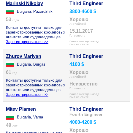
Marinski Nikolay
Third Engineer
3800-4600 $
Bulgaria, Pazardzhik
53
Хорошо
года
Английский
Контакты доступны только для
15.11.2017
зарегистрированных крюинговых
Готовность
агентств или судовладельцев.
Зарегистрироваться >>
более месяца назад
был на сайте
Zhurov Mariyan
Third Engineer
4100 $
Bulgaria, Burgas
61
Хорошо
год
Английский
Контакты доступны только для
Неизвестно
зарегистрированных крюинговых
Готовность
агентств или судовладельцев.
Зарегистрироваться >>
более месяца назад
был на сайте
Mitev Plamen
Third Engineer
Fourth Engineer
Bulgaria, Varna
4000-4200 $
49
лет
Хорошо