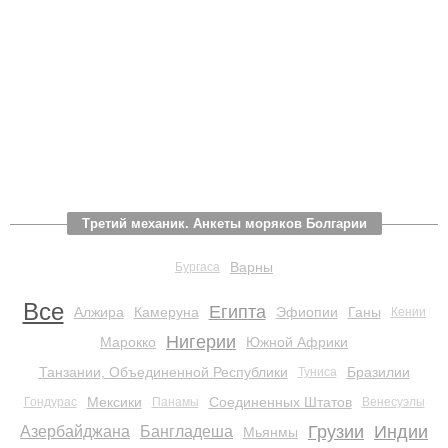
Третий механик. Анкеты моряков Болгарии
Варны
Бургаса
Все
Египта
Алжира
Камеруна
Эфиопии
Ганы
Кении
Нигерии
Марокко
Южной Африки
Танзании, Объединенной Республики
Бразилии
Туниса
Мексики
Соединенных Штатов
Гондурас
Панамы
Венесуэлы
Грузии
Индии
Азербайджана
Бангладеша
Мьянмы