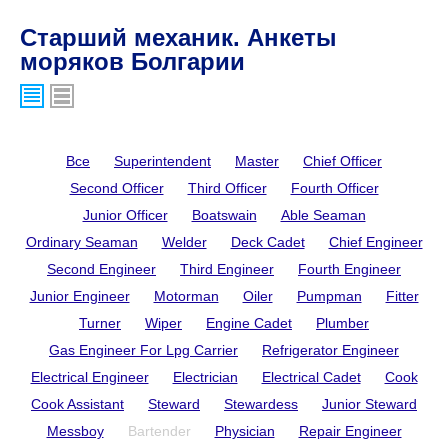
Старший механик. Анкеты
моряков Болгарии
Все
Superintendent
Master
Chief Officer
Second Officer
Third Officer
Fourth Officer
Junior Officer
Boatswain
Able Seaman
Ordinary Seaman
Welder
Deck Cadet
Chief Engineer
Second Engineer
Third Engineer
Fourth Engineer
Junior Engineer
Motorman
Oiler
Pumpman
Fitter
Turner
Wiper
Engine Cadet
Plumber
Gas Engineer For Lpg Carrier
Refrigerator Engineer
Electrical Engineer
Electrician
Electrical Cadet
Cook
Cook Assistant
Steward
Stewardess
Junior Steward
Messboy
Bartender
Physician
Repair Engineer