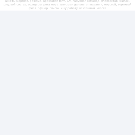
анкеты моряков, резюме, application form, CV, палубная команда, плавсостав, экипаж,
рядовой состав, офицеры, река море, штурман дальнего плавания, морской, торговый
флот, офшор, список, ищу работу, вахтенный, класса