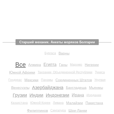
Старший механик. Анкеты моряков Болгарии
Варны
Бургаса
Все
Египта
Алжира
Ганы
Нигерии
Марокко
Южной Африки
Танзании, Объединенной Республики
Туниса
Мексики
Соединенных Штатов
Гондурас
Панамы
Уругвая
Азербайджана
Венесуэлы
Бангладеша
Мьянмы
Грузии
Индии
Индонезии
Ирана
Иордании
Малайзии
Пакистана
Казахстана
Южной Кореи
Ливана
Филиппинов
Шри-Ланки
Сингапура