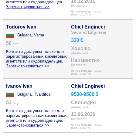
16.12.2011
агентств или судовладельцев.
Готовность
Зарегистрироваться >>
более месяца назад
был на сайте
Todorov Ivan
Chief Engineer
Second Engineer
Bulgaria, Varna
330 €
56
лет
Хорошо
Контакты доступны только для
Английский
зарегистрированных крюинговых
Неизвестно
агентств или судовладельцев.
Готовность
Зарегистрироваться >>
более месяца назад
был на сайте
Ivanov Ivan
Chief Engineer
9500-9500 $
Bulgaria, Tvarditca
53
Свободно
года
Английский
Контакты доступны только для
12.06.2020
зарегистрированных крюинговых
Готовность
агентств или судовладельцев.
Зарегистрироваться >>
более месяца назад
был на сайте