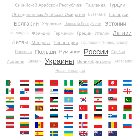
Турции
Сирийской Арабской Республики
Таиланда
Объединенных Арабских Эмиратов
Беларуси
Вьетнама
Болгарии
Эстонии
Хорватии
Чешской Республики
Латвии
Франции
Германии
Греции
Италии
Финляндии
Литвы
Молдовы
Черногории
Голландии (Нидерландов)
России
Польши
Румынии
Норвегии
Сербии
Украины
Испании
Великобритании
Швеции
Австралии
Новая Зеландии