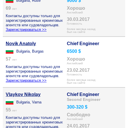
9000 $
Bulgaria, Ruse
69
Хорошо
лет
Английский
Контакты доступны только для
30.03.2017
зарегистрированных крюинговых
Готовность
агентств или судовладельцев.
Зарегистрироваться >>
более месяца назад
был на сайте
Novik Anatoly
Chief Engineer
6500 $
Bulgaria, Burgas
57
Хорошо
лет
Английский
Контакты доступны только для
23.02.2017
зарегистрированных крюинговых
Готовность
агентств или судовладельцев.
Зарегистрироваться >>
более месяца назад
был на сайте
Vlaykov Nikolay
Chief Engineer
Second Engineer
Bulgaria, Varna
300-320 $
55
лет
Свободно
Контакты доступны только для
Английский
зарегистрированных крюинговых
24.01.2017
агентств или судовладельцев.