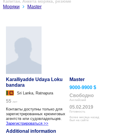
Капитан. Анкета моряка, резюме
Моряки
Master
Karalliyadde Udaya Loku
Master
bandara
9000-9900 $
Sri Lanka, Ratnapura
Свободно
Английский
55
лет
05.02.2019
Контакты доступны только для
Готовность
зарегистрированных крюинговых
более месяца назад
агентств или судовладельцев.
был на сайте
Зарегистрироваться >>
Additional information