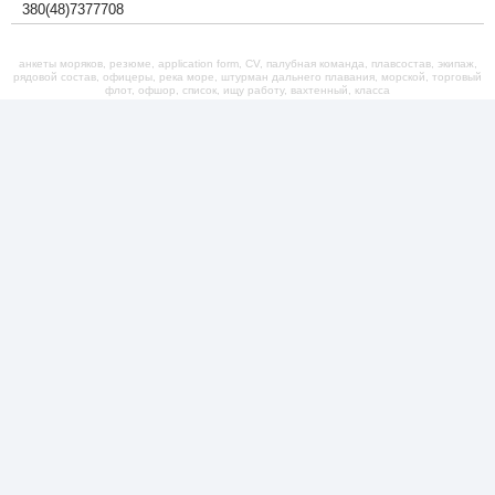
380(48)7377708
анкеты моряков, резюме, application form, CV, палубная команда, плавсостав, экипаж,
рядовой состав, офицеры, река море, штурман дальнего плавания, морской, торговый
флот, офшор, список, ищу работу, вахтенный, класса