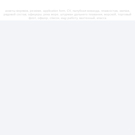
анкеты моряков, резюме, application form, CV, палубная команда, плавсостав, экипаж,
рядовой состав, офицеры, река море, штурман дальнего плавания, морской, торговый
флот, офшор, список, ищу работу, вахтенный, класса