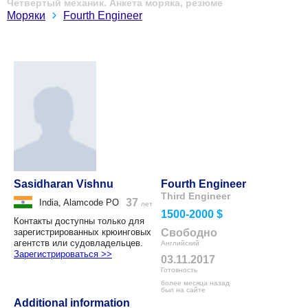
Четвертый механик. Анкета моряка, резюме
Моряки
Fourth Engineer
Sasidharan Vishnu
Fourth Engineer
Third Engineer
37
India, Alamcode PO
лет
1500-2000 $
Контакты доступны только для
зарегистрированных крюинговых
Свободно
агентств или судовладельцев.
Английский
Зарегистрироваться >>
03.11.2017
Готовность
более месяца назад
был на сайте
Additional information