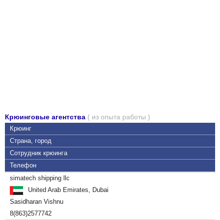
Крюинговые агентства
( из опыта работы )
Крюинг
Страна, город
Сотрудник крюинга
Телефон
simatech shipping llc
United Arab Emirates, Dubai
Sasidharan Vishnu
8(863)2577742