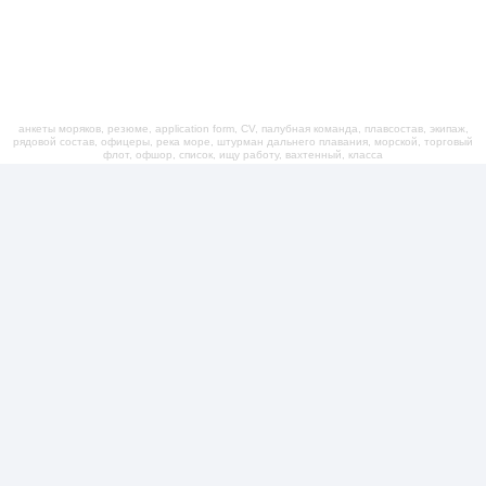
анкеты моряков, резюме, application form, CV, палубная команда, плавсостав, экипаж,
рядовой состав, офицеры, река море, штурман дальнего плавания, морской, торговый
флот, офшор, список, ищу работу, вахтенный, класса