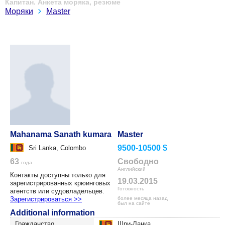
Капитан. Анкета моряка, резюме
Моряки
Master
Mahanama Sanath kumara
Master
9500-10500 $
Sri Lanka, Colombo
63
Свободно
года
Английский
Контакты доступны только для
19.03.2015
зарегистрированных крюинговых
Готовность
агентств или судовладельцев.
Зарегистрироваться >>
более месяца назад
был на сайте
Additional information
Гражданство
Шри-Ланка