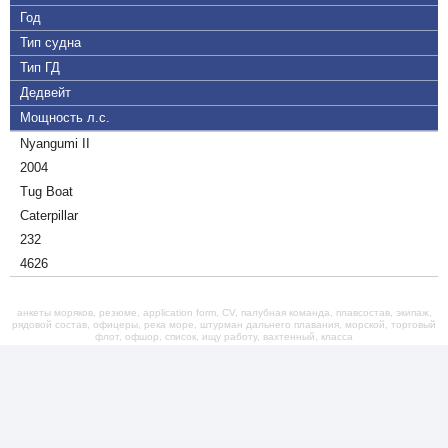
Год
Тип судна
Тип ГД
Дедвейт
Мощность л.с.
Nyangumi II
2004
Tug Boat
Caterpillar
232
4626
анкеты моряков, резюме, application form, CV, палубная команда, плавсостав, экипаж,
рядовой состав, офицеры, река море, штурман дальнего плавания, морской, торговый
флот, офшор, список, ищу работу, вахтенный, класса