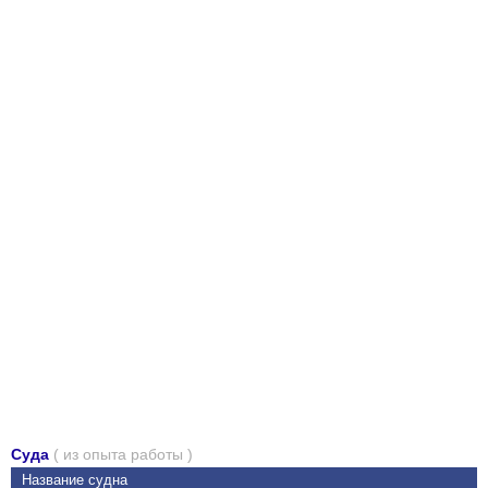
Суда
( из опыта работы )
Название судна