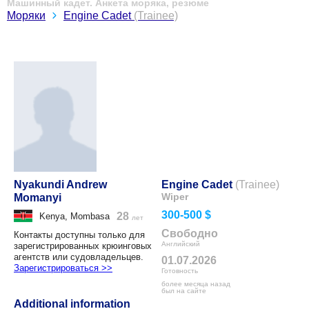
Машинный кадет. Анкета моряка, резюме
Моряки
Engine Cadet
(Trainee)
Nyakundi Andrew
Engine Cadet
(Trainee)
Wiper
Momanyi
300-500 $
28
Kenya, Mombasa
лет
Свободно
Контакты доступны только для
Английский
зарегистрированных крюинговых
агентств или судовладельцев.
01.07.2026
Зарегистрироваться >>
Готовность
более месяца назад
был на сайте
Additional information