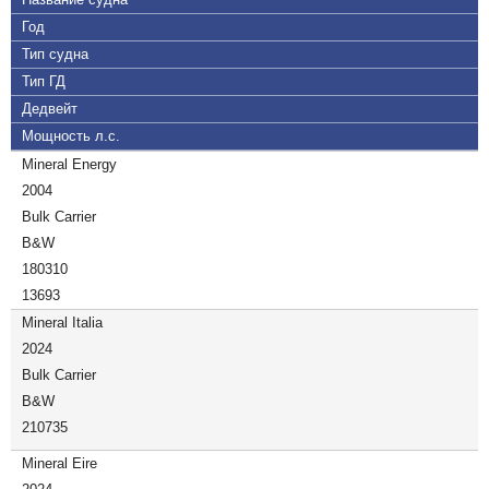
Год
Тип судна
Тип ГД
Дедвейт
Мощность л.с.
Mineral Energy
2004
Bulk Carrier
B&W
180310
13693
Mineral Italia
2024
Bulk Carrier
B&W
210735
Mineral Eire