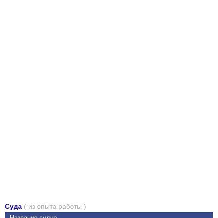
Суда
( из опыта работы )
Название судна