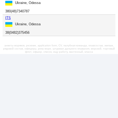
Ukraine, Odessa
380(48)7340787
ITS
Ukraine, Odessa
38(0482)375456
анкеты моряков, резюме, application form, CV, палубная команда, плавсостав, экипаж,
рядовой состав, офицеры, река море, штурман дальнего плавания, морской, торговый
флот, офшор, список, ищу работу, вахтенный, класса