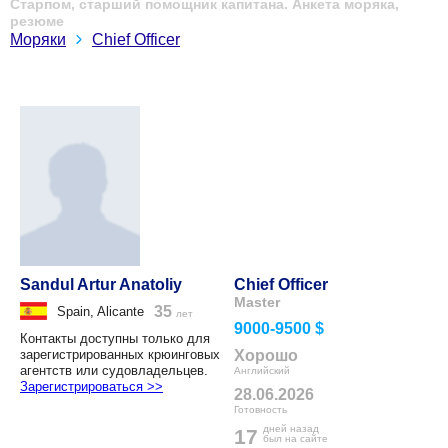
Старпом, старший помощник капитана. Анкета моряка,
резюме
Моряки
Chief Officer
Sandul Artur Anatoliy
Chief Officer
Master
35
Spain, Alicante
лет
9000-9500 $
Контакты доступны только для
зарегистрированных крюинговых
Хорошо
агентств или судовладельцев.
Английский
Зарегистрироваться >>
28.06.2026
Готовность
дней назад
17
был на сайте