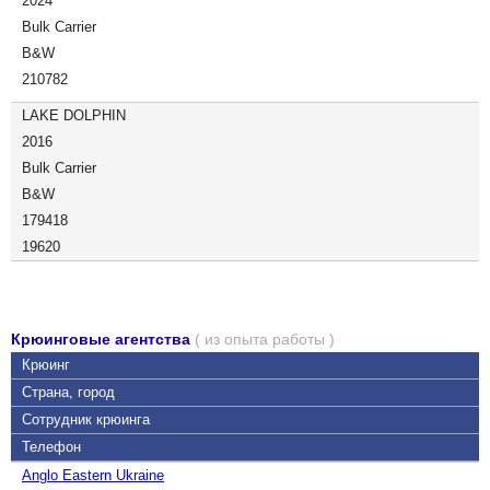
2024
Bulk Carrier
B&W
210782
LAKE DOLPHIN
2016
Bulk Carrier
B&W
179418
19620
Крюинговые агентства
( из опыта работы )
Крюинг
Страна, город
Сотрудник крюинга
Телефон
Anglo Eastern Ukraine