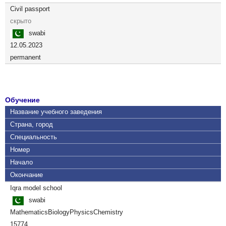
Civil passport
скрыто
swabi
12.05.2023
permanent
Обучение
Название учебного заведения
Страна, город
Специальность
Номер
Начало
Окончание
Iqra model school
swabi
MathematicsBiologyPhysicsChemistry
15774