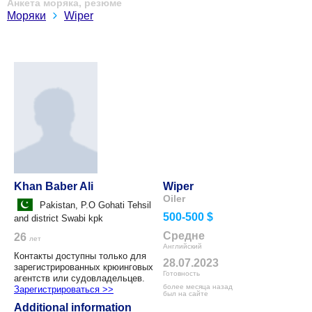
Анкета моряка, резюме
Моряки
Wiper
Khan Baber Ali
Wiper
Oiler
Pakistan, P.O Gohati Tehsil
500-500 $
and district Swabi kpk
Средне
26
лет
Английский
Контакты доступны только для
28.07.2023
зарегистрированных крюинговых
Готовность
агентств или судовладельцев.
более месяца назад
Зарегистрироваться >>
был на сайте
Additional information