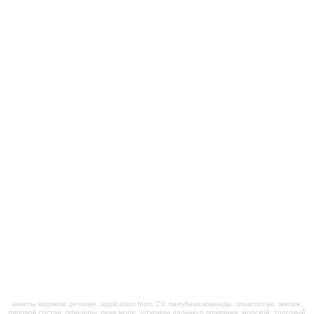
анкеты моряков, резюме, application form, CV, палубная команда, плавсостав, экипаж,
рядовой состав, офицеры, река море, штурман дальнего плавания, морской, торговый