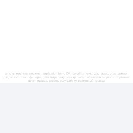
анкеты моряков, резюме, application form, CV, палубная команда, плавсостав, экипаж,
рядовой состав, офицеры, река море, штурман дальнего плавания, морской, торговый
флот, офшор, список, ищу работу, вахтенный, класса