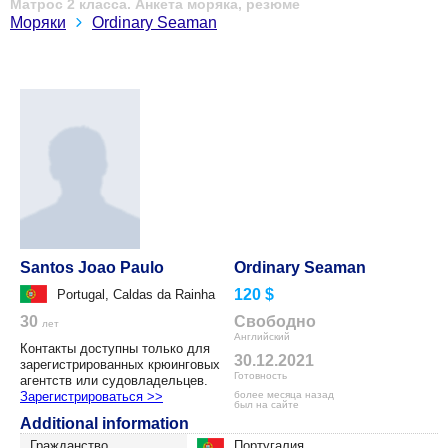
Матрос 2 класса. Анкета моряка, резюме
Моряки
Ordinary Seaman
Santos Joao Paulo
Ordinary Seaman
120 $
Portugal, Caldas da Rainha
30
Свободно
лет
Английский
Контакты доступны только для
30.12.2021
зарегистрированных крюинговых
Готовность
агентств или судовладельцев.
Зарегистрироваться >>
более месяца назад
был на сайте
Additional information
Гражданство
Португалия