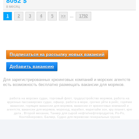
8052 $
в месяц
1
2
3
4
5
>>
...
1792
Подписаться на рассылку новых вакансий
Добавить вакансию
Для зарегистрированных крюинговых компаний и морских агентств
есть возможность бесплатно размещать вакансии для моряков.
работа на морских судах, торговый флот, трудоустройство моряков, работа на
круизных пассажирских судах, офшор, работа в море, срочно уйти в рейс, горячие
вакансии, горящие вакансии для моряков, вакансии от крюинговых компаний и
агентств, вакансии для моряков, мореход, корабел, маритайм зон, кру планет, крю
дата , Второй механик, Танкер для сырой нефти/нефтепродуктов, Ро-Ро,
Контейнеровоз, Балкер, Судно для перевозки генеральных грузов