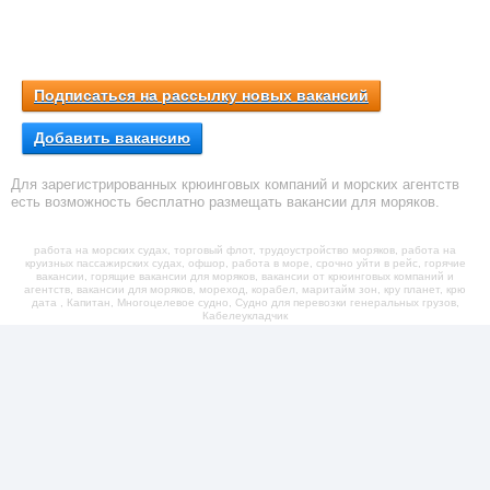
Подписаться на рассылку новых вакансий
Добавить вакансию
Для зарегистрированных крюинговых компаний и морских агентств
есть возможность бесплатно размещать вакансии для моряков.
работа на морских судах, торговый флот, трудоустройство моряков, работа на
круизных пассажирских судах, офшор, работа в море, срочно уйти в рейс, горячие
вакансии, горящие вакансии для моряков, вакансии от крюинговых компаний и
агентств, вакансии для моряков, мореход, корабел, маритайм зон, кру планет, крю
дата , Капитан, Многоцелевое судно, Судно для перевозки генеральных грузов,
Кабелеукладчик