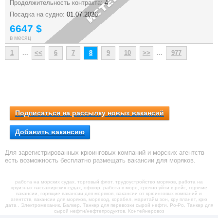
Продолжительность контракта:
4
Посадка на судно:
01.07.2026
6647 $
в месяц
1
...
<<
6
7
8
9
10
>>
...
977
Подписаться на рассылку новых вакансий
Добавить вакансию
Для зарегистрированных крюинговых компаний и морских агентств
есть возможность бесплатно размещать вакансии для моряков.
работа на морских судах, торговый флот, трудоустройство моряков, работа на
круизных пассажирских судах, офшор, работа в море, срочно уйти в рейс, горячие
вакансии, горящие вакансии для моряков, вакансии от крюинговых компаний и
агентств, вакансии для моряков, мореход, корабел, маритайм зон, кру планет, крю
дата , Электромеханик, Балкер, Танкер для перевозки сырой нефти, Ро-Ро, Танкер для
сырой нефти/нефтепродуктов, Контейнеровоз