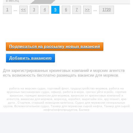
в месяц
1
...
<<
3
4
5
6
7
>>
...
1720
Подписаться на рассылку новых вакансий
Добавить вакансию
Для зарегистрированных крюинговых компаний и морских агентств
есть возможность бесплатно размещать вакансии для моряков.
работа на морских судах, торговый флот, трудоустройство моряков, работа на
круизных пассажирских судах, офшор, работа в море, срочно уйти в рейс, горячие
вакансии, горящие вакансии для моряков, вакансии от крюинговых компаний и
агентств, вакансии для моряков, мореход, корабел, маритайм зон, кру планет, крю
дата , Старпом, старший помощник капитана, Судно для перевозки генеральных
грузов, Вспомогательное судно, Танкер для перевозки сырой нефти, Танкер для сырой
нефти/нефтепродуктов, Балкер