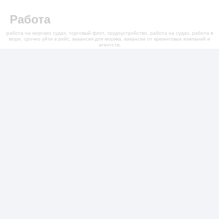
Работа
работа на морских судах, торговый флот, трудоустройство, работа на судах, работа в
море, срочно уйти в рейс, вакансия для моряка, вакансии от крюинговых компаний и
агентств,