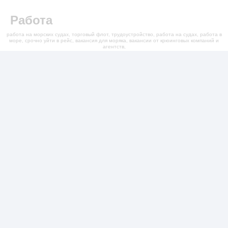
Работа
работа на морских судах, торговый флот, трудоустройство, работа на судах, работа в
море, срочно уйти в рейс, вакансия для моряка, вакансии от крюинговых компаний и
агентств,