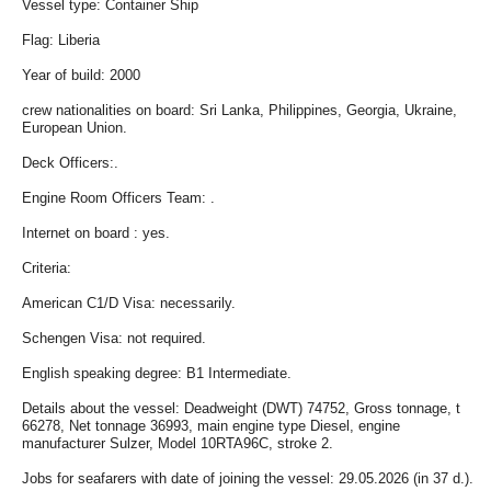
Vessel type: Container Ship
Flag: Liberia
Year of build: 2000
crew nationalities on board: Sri Lanka, Philippines, Georgia, Ukraine,
European Union.
Deck Officers:.
Engine Room Officers Team: .
Internet on board : yes.
Criteria:
American C1/D Visa: necessarily.
Schengen Visa: not required.
English speaking degree: B1 Intermediate.
Details about the vessel: Deadweight (DWT) 74752, Gross tonnage, t
66278, Net tonnage 36993, main engine type Diesel, engine
manufacturer Sulzer, Model 10RTA96C, stroke 2.
Jobs for seafarers with date of joining the vessel: 29.05.2026 (in 37 d.).