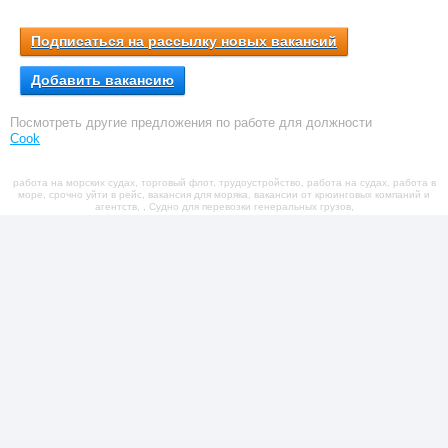
Подписаться на рассылку новых вакансий
Добавить вакансию
Посмотреть другие предложения по работе для должности
Cook
работа на морских судах, торговый флот, трудоустройство, работа на судах, работа в
море, срочно уйти в рейс, вакансия для моряка, вакансии от крюинговых компаний и
агентств, , Судно для перевозки генеральных грузов,