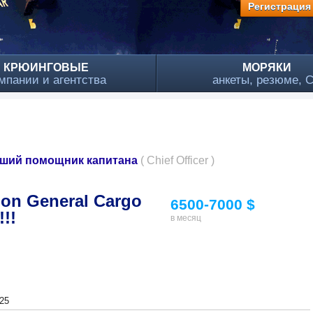
Регистрация
КРЮИНГОВЫЕ
МОРЯКИ
мпании и агентства
анкеты, резюме, 
рший помощник капитана
( Chief Officer )
r on General Cargo
6500-7000 $
!!
в месяц
25