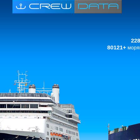
22
80121+
моряк