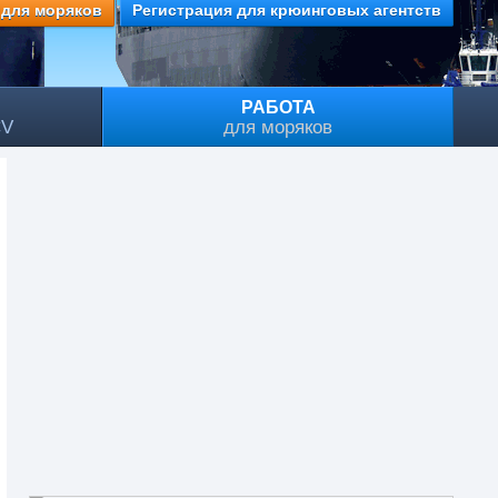
 для моряков
Регистрация для крюинговых агентств
РАБОТА
CV
для моряков