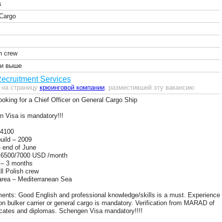
s
Cargo
sh crew
и выше
ecruitment Services
 на страницу
крюинговой компании
, разместившей эту вакансию
ooking for a Chief Officer on General Cargo Ship
 Visa is mandatory!!!
4100
build – 2009
– end of June
– 6500/7000 USD /month
 – 3 months
ll Polish crew
area – Mediterranean Sea
ents: Good English and professional knowledge/skills is a must. Experience
on bulker carrier or general cargo is mandatory. Verification from MARAD of
ificates and diplomas. Schengen Visa mandatory!!!!