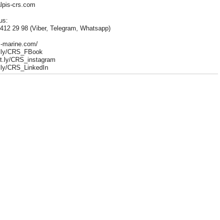
lpis-crs.com
us:
412 29 98 (Viber, Telegram, Whatsapp)
rs-marine.com/
it.ly/CRS_FBook
bit.ly/CRS_instagram
it.ly/CRS_LinkedIn