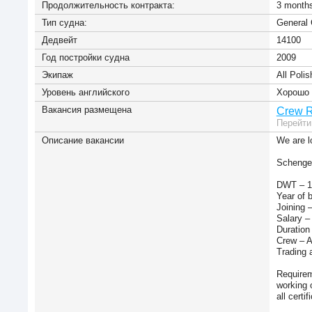
Продолжительность контракта:
3 month
Тип судна:
General 
Дедвейт
14100
Год постройки судна
2009
Экипаж
All Poli
Уровень английского
Хорошо 
Вакансия размещена
Crew R
Перейти
Описание вакансии
We are l
Schengen
DWT – 1
Year of 
Joining 
Salary 
Duration
Crew – A
Trading 
Requirem
working 
all cert