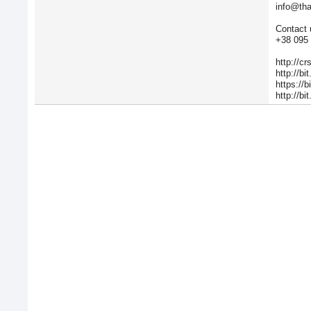
info@tha
Contact 
+38 095 
http://c
http://b
https://
http://b