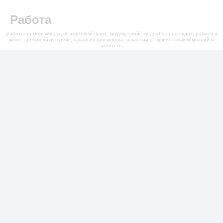
Работа
работа на морских судах, торговый флот, трудоустройство, работа на судах, работа в
море, срочно уйти в рейс, вакансия для моряка, вакансии от крюинговых компаний и
агентств,