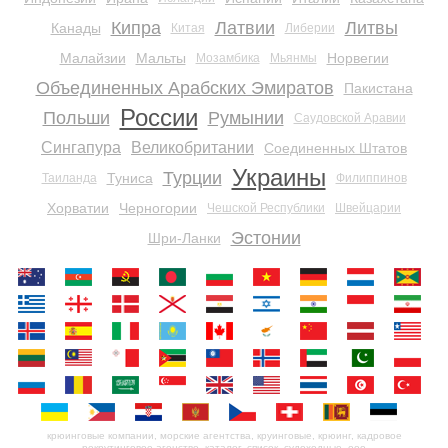
Кипра
Латвии
Литвы
Канады
Китая
Либерии
Малайзии
Мальты
Норвегии
Мозамбика
Мьянмы
Объединенных Арабских Эмиратов
Пакистана
России
Польши
Румынии
Саудовской Аравии
Сингапура
Великобритании
Соединенных Штатов
Украины
Турции
Туниса
Таиланда
Филиппинов
Хорватии
Черногории
Чешской Республики
Швейцарии
Эстонии
Шри-Ланки
крюинговые компании, морские агентства, круинговые, крюинг, кадровое
рекрутинговое агенство, каталог, список, судоходные, ооо