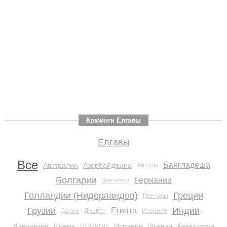
Крюинги Елгавы
Елгавы
Все
Бангладеша
Австралии
Азербайджана
Анголы
Болгарии
Германии
Вьетнама
Голландии (Нидерландов)
Греции
Гренады
Грузии
Индии
Египта
Дании
Джерси
Израиля
Индонезии
Ирана
Испании
Италии
Казахстана
Исландии